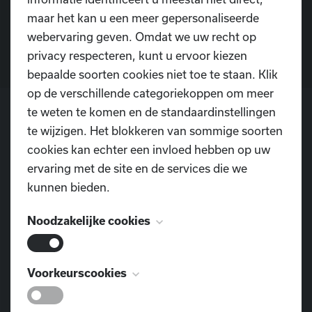
maar het kan u een meer gepersonaliseerde
Contacteer ons
webervaring geven. Omdat we uw recht op
privacy respecteren, kunt u ervoor kiezen
bepaalde soorten cookies niet toe te staan. Klik
op de verschillende categoriekoppen om meer
te weten te komen en de standaardinstellingen
te wijzigen. Het blokkeren van sommige soorten
POSTADRES
cookies kan echter een invloed hebben op uw
Dansschool D.I.O.P.
ervaring met de site en de services die we
Pontweg 3
kunnen bieden.
9160 Lokeren
Noodzakelijke cookies
TELEFOON
0477 855 312
Deze cookies zijn noodzakelijk voor het
Voorkeurscookies
E-MAIL
functioneren van de website en kunnen niet
dansschool.diop@outlook.com
worden uitgeschakeld. Ze worden meestal