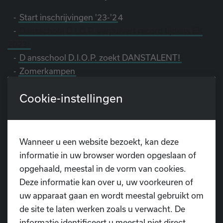
-
Start inschrijvingen '23-'2
4
-
Dansschool D.I.O.P. verpulvert record tijdens EK
2023!
-
D
ansschool D.I.O.P. zoekt DANSTALENT!
-
Zomerkampen
-
Denk aan ons voor je je reis boekt!
Cookie-instellingen
-
Belangrijke data
-
Onze sponsors
Wanneer u een website bezoekt, kan deze
informatie in uw browser worden opgeslaan of
opgehaald, meestal in de vorm van cookies.
Deze informatie kan over u, uw voorkeuren of
uw apparaat gaan en wordt meestal gebruikt om
Heb je nog vragen?
de site te laten werken zoals u verwacht. De
informatie identificeert u meestal niet direct,