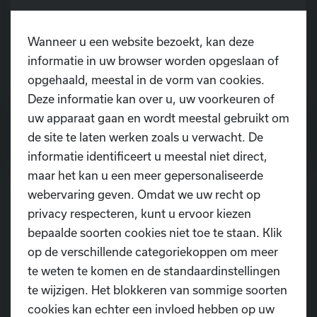
De overstap van de kleuterklas naar de lagere
Wanneer u een website bezoekt, kan deze
school is een grote stap. Plots wordt er van
informatie in uw browser worden opgeslaan of
kinderen verwacht dat ze langer hun aandacht
opgehaald, meestal in de vorm van cookies.
kunnen vasthouden, instructies volgen,
LEES MEER
Deze informatie kan over u, uw voorkeuren of
zelfstandig taken uitvoeren en hun plaats
uw apparaat gaan en wordt meestal gebruikt om
vinden binnen een groep.
de site te laten werken zoals u verwacht. De
informatie identificeert u meestal niet direct,
maar het kan u een meer gepersonaliseerde
webervaring geven. Omdat we uw recht op
privacy respecteren, kunt u ervoor kiezen
bepaalde soorten cookies niet toe te staan. Klik
op de verschillende categoriekoppen om meer
te weten te komen en de standaardinstellingen
te wijzigen. Het blokkeren van sommige soorten
cookies kan echter een invloed hebben op uw