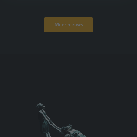
zouden halen. In deze blog nemen we vijf
veelvoorkomende misverstanden over
danslessen onder de loep. Misschien herken je
Meer nieuws
er wel eentje?