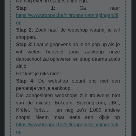
Nu nog even in stapjes uitgelegd:
Stap 1:
Ga naar
https://www.trooper.be/nl/trooperverenigingen/di
op
Stap 2:
Zoek naar de webshop waarbij je wil
shoppen.
Stap 3:
Laat je gegevens na in de pop-up als je
wil weten hoeveel jouw aankoop onze
dansschool zal opleveren en shop daarna zoals
altijd.
Het kost je niks meer.
Stap 4:
De webshop steunt ons met een
percentje van je aankoop.
Die aangesloten webshops zijn trouwens niet
van de minste: Bol.com, Booking.com, JBC,
Krëfel, Torfs,… en nog zo’n 1.000 andere
shops! Neem maar eens een kijkje op
https://www.trooper.be/nl/trooperverenigingen/di
op