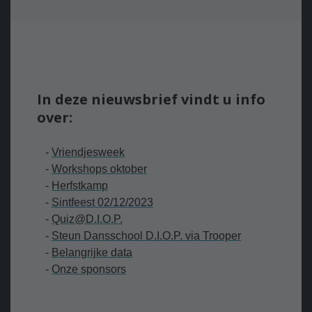
In deze nieuwsbrief vindt u info
over:
-
V
riendjesweek
-
Workshops
oktober
-
Herfstkamp
-
S
intfeest 02/12/2023
-
Q
uiz@D.I.O.P.
-
Steun Dansschool D.I.O.P. via Trooper
-
Belangrijke data
-
Onze sponsors