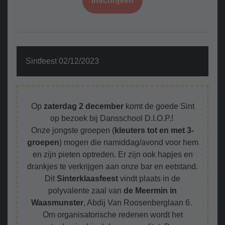
Inschrijven
Sintfeest 02/12/2023
Op
zaterdag 2 december
komt de goede Sint
op bezoek bij Dansschool D.I.O.P.!
Onze jongste groepen (
kleuters tot en met 3-
groepen
) mogen die namiddag/avond voor hem
en zijn pieten optreden. Er zijn ook hapjes en
drankjes te verkrijgen aan onze bar en eetstand.
Dit
Sinterklaasfeest
vindt plaats in de
polyvalente zaal van
de Meermin in
Waasmunster
, Abdij Van Roosenberglaan 6.
Om organisatorische redenen wordt het