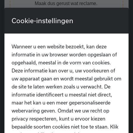
Maak dus gerust wat reclame.
Tickets
zijn te bestellen
vanaf 8/10/2023 om
Cookie-instellingen
12u
tot en met 19/11/2023 om 23u59 via het
ticketsysteem van Ledenbeheer
, ook terug te
vinden via een link op de homepage van onze
website.
Wanneer u een website bezoekt, kan deze
informatie in uw browser worden opgeslaan of
Let op! Je bestelt ook voor je danser(s) een
opgehaald, meestal in de vorm van cookies.
gratis ticket
, zodat de Sint weet hoeveel
Deze informatie kan over u, uw voorkeuren of
kindjes hij in totaal mag verwachten.
uw apparaat gaan en wordt meestal gebruikt om
de site te laten werken zoals u verwacht. De
informatie identificeert u meestal niet direct,
maar het kan u een meer gepersonaliseerde
Brief Sintfeest
webervaring geven. Omdat we uw recht op
privacy respecteren, kunt u ervoor kiezen
Koop tickets Sintfeest
bepaalde soorten cookies niet toe te staan. Klik