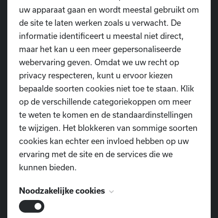
uw apparaat gaan en wordt meestal gebruikt om
TELEFOON
de site te laten werken zoals u verwacht. De
0477 855 312
informatie identificeert u meestal niet direct,
maar het kan u een meer gepersonaliseerde
E-MAIL
webervaring geven. Omdat we uw recht op
dansschool.diop@outlook.com
privacy respecteren, kunt u ervoor kiezen
bepaalde soorten cookies niet toe te staan. Klik
VIND ONS OOK OP
op de verschillende categoriekoppen om meer
te weten te komen en de standaardinstellingen
te wijzigen. Het blokkeren van sommige soorten
cookies kan echter een invloed hebben op uw
ervaring met de site en de services die we
LOCATIES DANSZALEN
kunnen bieden.
Lokeren - TYBEERT
Lokeren - DV (De Vinderij)
Noodzakelijke cookies
Lokeren - De Tovertuin
Lokeren - OLVC