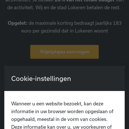
de activiteit. Wij en de stad Lokeren betalen de rest.
Opgelet:
de maximale korting bedraagt jaarlijks 183
euro per gezinslid dat in Lokeren woont
Vrijetijdspas aanvragen
Cookie-instellingen
POSTADRES
Wanneer u een website bezoekt, kan deze
Dansschool D.I.O.P.
informatie in uw browser worden opgeslaan of
Pontweg 3
opgehaald, meestal in de vorm van cookies.
9160 Lokeren
Deze informatie kan over u, uw voorkeuren of