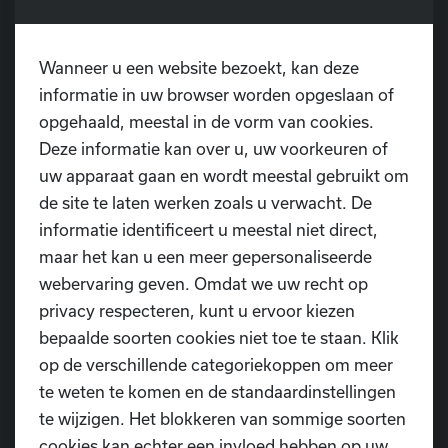
Dinsdag 30 juni 14u00-22u00
Wanneer u een website bezoekt, kan deze
🛑
Verlofperiode:
18 juli t.e.m. 2 augustus
informatie in uw browser worden opgeslaan of
opgehaald, meestal in de vorm van cookies.
Kom langs en geniet mee van de zomer bij Tybeert
Deze informatie kan over u, uw voorkeuren of
@Dansschool D.I.O.P. Een verfrissend drankje, een
uw apparaat gaan en wordt meestal gebruikt om
goed gesprek en ondertussen steun je onze vzw da’s
de site te laten werken zoals u verwacht. De
pas zomer met een hart!
informatie identificeert u meestal niet direct,
📲 Volg ons ook op sociale media voor extra updates
maar het kan u een meer gepersonaliseerde
en sfeerbeelden!
webervaring geven. Omdat we uw recht op
privacy respecteren, kunt u ervoor kiezen
bepaalde soorten cookies niet toe te staan. Klik
op de verschillende categoriekoppen om meer
te weten te komen en de standaardinstellingen
te wijzigen. Het blokkeren van sommige soorten
Heb je nog vragen?
cookies kan echter een invloed hebben op uw