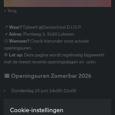
Terug
📍
Waar?
Tybeert @Dansschool D.I.O.P.
📌
Adres:
Pontweg 3, 9160 Lokeren
🕒
Wanneer?
Check hieronder onze actuele
openingsuren.
💬
Let op:
Deze pagina wordt regelmatig bijgewerkt
met de meest recente openingsdagen en -uren.
📅 Openingsuren Zomerbar 2026
Donderdag 25 juni 14u00-22u00
Vrijdag 26 juni 14u00-21u00
Cookie-instellingen
Maandag 29 juni 14u00-22u00