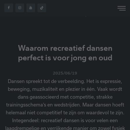
WAAROM RECREATIEF
OVER
HOME
NIEUWS
DANSEN PERFECT IS
ONS
VOOR JONG EN OUD
Waarom recreatief dansen
perfect is voor jong en oud
2025/06/19
Dansen spreekt tot de verbeelding. Het is expressie,
beweging, muzikaliteit en plezier in één. Vaak wordt
dans geassocieerd met competitie, strakke
trainingsschema’s en wedstrijden. Maar dansen hoeft
helemaal niet competitief te zijn om waardevol te zijn.
Integendeel: recreatief dansen is voor velen een
laagdrempelige en verrijkende manier om zowel fysiek