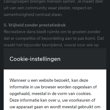
Dansgroepen brengen mensen samen. Je maakt deel
uit van een community waar plezier, respect en
samenhorigheid centraal staan.
5. Vrijheid zonder prestatiedruk
Recreatieve dans biedt ruimte om te groeien zonder
dat er competitie of beoordeling aan te pas komt. Dat
maakt het bijzonder bevrijdend, vooral voor wie op
zoek is naar balans in een drukke levensstijl.
Cookie-instellingen
Voor wie is recreatief dansen?
Recreatief dansen is er voor iedereen. Kleuters,
Wanneer u een website bezoekt, kan deze
kinderen, tieners, volwassenen en senioren kunnen
informatie in uw browser worden opgeslaan of
deelnemen. Of je nu een energieke uitlaatklep zoekt,
opgehaald, meestal in de vorm van cookies.
jezelf creatief wil ontwikkelen, of gewoon plezier wil
Deze informatie kan over u, uw voorkeuren of
maken op muziek, er is altijd een stijl en groep die bij je
uw apparaat gaan en wordt meestal gebruikt om
past.