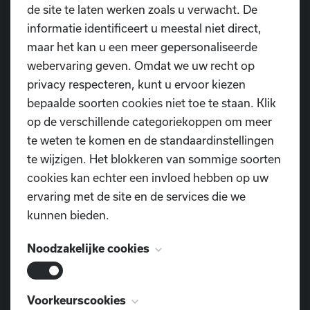
de site te laten werken zoals u verwacht. De
informatie identificeert u meestal niet direct,
Wil jij ook starten met recreatief
maar het kan u een meer gepersonaliseerde
dansen?
webervaring geven. Omdat we uw recht op
privacy respecteren, kunt u ervoor kiezen
Recreatief dansen is niet alleen bedoeld voor
bepaalde soorten cookies niet toe te staan. Klik
beginners of mensen die puur voor het plezier dansen.
op de verschillende categoriekoppen om meer
Ook dansers met een hoger technisch niveau kunnen
te weten te komen en de standaardinstellingen
perfect terecht in een recreatief kader, zonder dat daar
te wijzigen. Het blokkeren van sommige soorten
competitie aan te pas hoeft te komen. Bij Dansschool
cookies kan echter een invloed hebben op uw
D.I.O.P. bieden we daarom recreatieve lessen aan op
ervaring met de site en de services die we
verschillende niveaus: Open, Next, High en
kunnen bieden.
Masterclass. Dit maakt het mogelijk om jezelf
technisch te blijven ontwikkelen, uitdagende
Noodzakelijke cookies
choreografieën aan te leren en intensief te trainen,
allemaal zonder competitiedruk.
Deze cookies zijn noodzakelijk voor het
Voorkeurscookies
Iedereen is welkom, ongeacht ervaring of ambitie. Wat