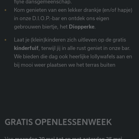
fijne dansgemeenschap.
Kom genieten van een lekker drankje (en/of hapje)
in onze D.I.O.P.-bar en ontdek ons eigen
gebrouwen biertje, het
Diopperke
.
Laat je (klein)kinderen zich uitleven op de gratis
kinderfuif
, terwijl jij in alle rust geniet in onze bar.
We bieden die dag ook heerlijke lollywafels aan en
bij mooi weer plaatsen we het terras buiten
GRATIS OPENLESSENWEEK
Van
maandag 20 mei tot en met zaterdag 25 mei