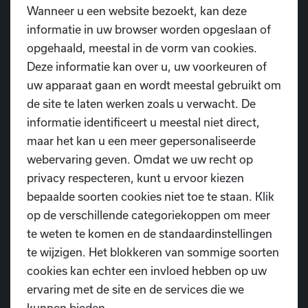
RANDANIMATIE
Wanneer u een website bezoekt, kan deze
informatie in uw browser worden opgeslaan of
Tijdens de bovenstaande uren kan je bij ons terecht
opgehaald, meestal in de vorm van cookies.
voor nog diverse activiteiten:
Deze informatie kan over u, uw voorkeuren of
uw apparaat gaan en wordt meestal gebruikt om
de site te laten werken zoals u verwacht. De
informatie identificeert u meestal niet direct,
maar het kan u een meer gepersonaliseerde
Maak kennis met onze dansschool door de
webervaring geven. Omdat we uw recht op
geschiedenisroute
doorheen onze eigen locatie te
privacy respecteren, kunt u ervoor kiezen
volgen.
bepaalde soorten cookies niet toe te staan. Klik
Kom ons
Diopperke
proeven in onze D.I.O.P-bar.
op de verschillende categoriekoppen om meer
Dit biertje werd gebrouwen ter ere van ons 15-jarig
te weten te komen en de standaardinstellingen
bestaan en de opening van ons eigen gebouw.
te wijzigen. Het blokkeren van sommige soorten
cookies kan echter een invloed hebben op uw
De
kinderfuif
op
zaterdagnamiddag
is een must
ervaring met de site en de services die we
voor kids die houden van zich uitleven op muziek.
kunnen bieden.