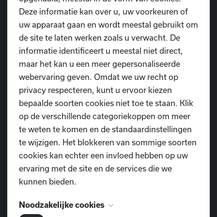
Na het eerste werkjaar als ouderraad binnen
Deze informatie kan over u, uw voorkeuren of
D.I.O.P. kunnen we bevestigen dat deze
uw apparaat gaan en wordt meestal gebruikt om
stelling binnen de dansschool
niet
van
toepassing is. Al vanaf de eerste vergadering
de site te laten werken zoals u verwacht. De
stemt de dansschool alle nieuwe initiatieven
informatie identificeert u meestal niet direct,
met de ouderraad af, werden mogelijke
maar het kan u een meer gepersonaliseerde
verbeteringen/ aanpassingen na elk event
webervaring geven. Omdat we uw recht op
besproken en werd input gevraagd in geval
privacy respecteren, kunt u ervoor kiezen
van algemene werking/docenten of
bepaalde soorten cookies niet toe te staan. Klik
opmerkingen van ouders en dansers.
op de verschillende categoriekoppen om meer
In overleg met de dansschool bepalen we een
te weten te komen en de standaardinstellingen
aantal onderwerpen of projecten waar bij
elke ouder zelf kiest om hieraan al dan niet
te wijzigen. Het blokkeren van sommige soorten
bij te dragen, ieder volgens zijn/haar
cookies kan echter een invloed hebben op uw
mogelijkheden en expertise. Zo voerden we
ervaring met de site en de services die we
al een marktonderzoek uit naar dansscholen
kunnen bieden.
in Lokeren en omgeving, kozen we al
proevend het Diopperke en werken we met
Noodzakelijke cookies
de werkgroep Gelijke Danskansen een beleid