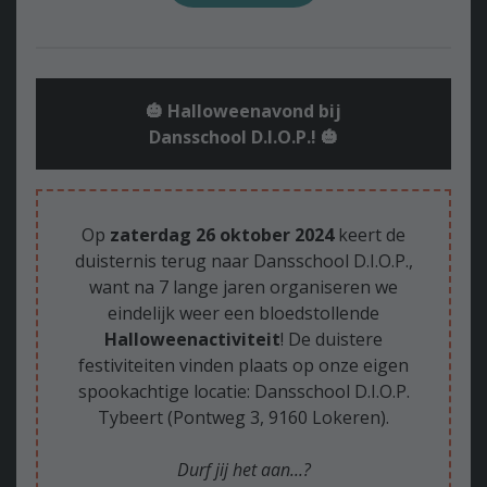
🎃 Halloweenavond bij
Dansschool D.I.O.P.! 🎃
Op
zaterdag 26 oktober 2024
keert de
duisternis terug naar Dansschool D.I.O.P.,
want na 7 lange jaren organiseren we
eindelijk weer een bloedstollende
Halloweenactiviteit
! De duistere
festiviteiten vinden plaats op onze eigen
spookachtige locatie: Dansschool D.I.O.P.
Tybeert (Pontweg 3, 9160 Lokeren).
Durf jij het aan...?