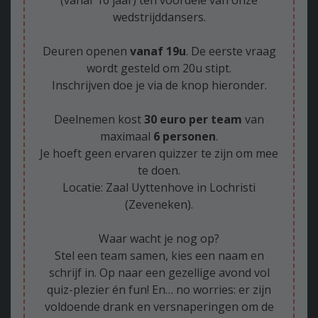
(vanaf 16 jaar) ten voordele van onze
wedstrijddansers.
Deuren openen
vanaf 19u
. De eerste vraag
wordt gesteld om 20u stipt.
Inschrijven doe je via de knop hieronder.
Deelnemen kost
30 euro per team
van
maximaal
6 personen
.
Je hoeft geen ervaren quizzer te zijn om mee
te doen.
Locatie: Zaal Uyttenhove in Lochristi
(Zeveneken).
Waar wacht je nog op?
Stel een team samen, kies een naam en
schrijf in. Op naar een gezellige avond vol
quiz-plezier én fun! En… no worries: er zijn
voldoende drank en versnaperingen om de