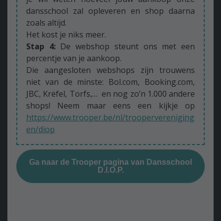
dansschool zal opleveren en shop daarna
zoals altijd.
Het kost je niks meer.
Stap 4:
De webshop steunt ons met een
percentje van je aankoop.
Die aangesloten webshops zijn trouwens
niet van de minste: Bol.com, Booking.com,
JBC, Krëfel, Torfs,… en nog zo’n 1.000 andere
shops! Neem maar eens een kijkje op
https://www.trooper.be/nl/troopervereniging
en/diop
Ga naar de Trooper pagina van Dansschool
D.I.O.P.