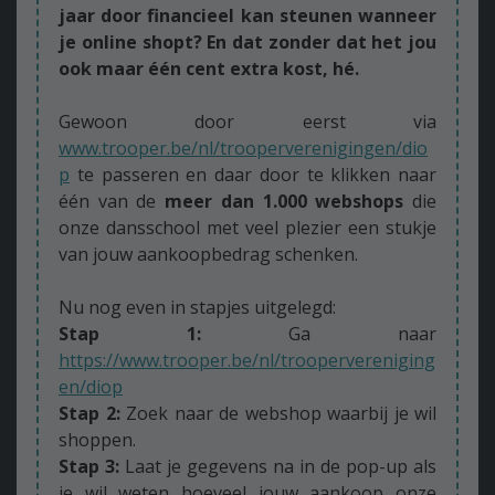
jaar door financieel kan steunen wanneer
je online shopt? En dat zonder dat het jou
ook maar één cent extra kost, hé.
Gewoon door eerst via
www.trooper.be/nl/trooperverenigingen/dio
p
te passeren en daar door te klikken naar
één van de
meer dan 1.000 webshops
die
onze dansschool met veel plezier een stukje
van jouw aankoopbedrag schenken.
Nu nog even in stapjes uitgelegd:
Stap 1:
Ga naar
https://www.trooper.be/nl/troopervereniging
en/diop
Stap 2:
Zoek naar de webshop waarbij je wil
shoppen.
Stap 3:
Laat je gegevens na in de pop-up als
je wil weten hoeveel jouw aankoop onze