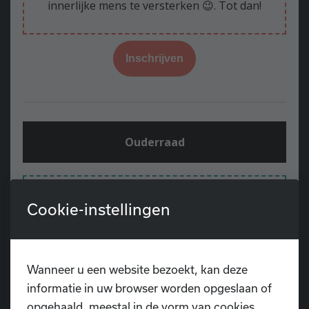
innerlijke mens te versterken 😉. Tot dan!
Inschrijven
Ouderraad
Een brief van onze ouderraad:
Cookie-instellingen
Beste D.I.O.P.-ouders,
“Soms moet je je plaats als ouderraad
Wanneer u een website bezoekt, kan deze
opeisen in een vereniging”.
informatie in uw browser worden opgeslaan of
opgehaald, meestal in de vorm van cookies.