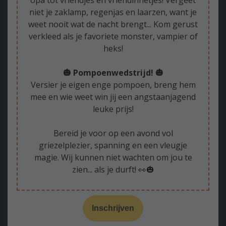
opa tot vriendjes en vriendinnetjes! Vergeet
niet je zaklamp, regenjas en laarzen, want je
weet nooit wat de nacht brengt... Kom gerust
verkleed als je favoriete monster, vampier of
heks!
🎃 Pompoenwedstrijd! 🎃
Versier je eigen enge pompoen, breng hem
mee en wie weet win jij een angstaanjagend
leuke prijs!
Bereid je voor op een avond vol
griezelplezier, spanning en een vleugje
magie. Wij kunnen niet wachten om jou te
zien... als je durft! 👀🎃
Inschrijven