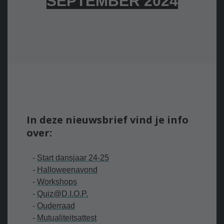
SEPTEMBER 2024
In deze nieuwsbrief vind je info
over:
-
Start dansjaar 24-25
-
H
alloweenavond
-
Workshops
-
Quiz@D.I.O.P.
-
Ouderraad
-
Mutualiteitsattest