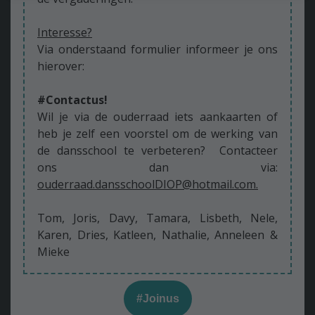
uitsluitend voor gebruik door de eigenaar van de
Interesse?
bezochte website zijn.
Via onderstaand formulier informeer je ons
hierover:
#Contactus!
Wil je via de ouderraad iets aankaarten of
heb je zelf een voorstel om de werking van
de dansschool te verbeteren? Contacteer
ons dan via:
ouderraad.dansschoolDIOP@hotmail.com.
Tom, Joris, Davy, Tamara, Lisbeth, Nele,
Karen, Dries, Katleen, Nathalie, Anneleen &
Mieke
#Joinus