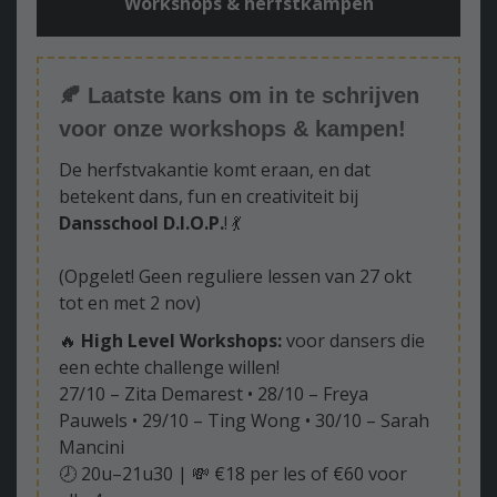
Workshops & herfstkampen
🍂
Laatste kans om in te schrijven
voor onze workshops & kampen!
De herfstvakantie komt eraan, en dat
betekent dans, fun en creativiteit bij
Dansschool D.I.O.P.
! 💃
(Opgelet! Geen reguliere lessen van 27 okt
tot en met 2 nov)
🔥
High Level Workshops:
voor dansers die
een echte challenge willen!
27/10 – Zita Demarest • 28/10 – Freya
Pauwels • 29/10 – Ting Wong • 30/10 – Sarah
Mancini
🕗 20u–21u30 | 💸 €18 per les of €60 voor