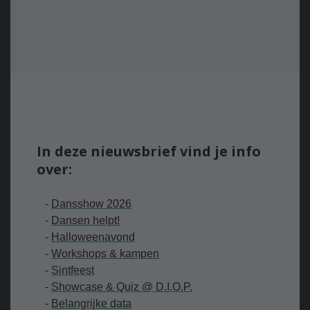
In deze nieuwsbrief vind je info
over:
-
Dansshow 2026
-
Dansen helpt!
-
H
alloweenavond
-
W
orkshops & kampen
-
Sintfeest
-
S
howcase & Quiz @ D.I.O.P.
-
Belangrijke data