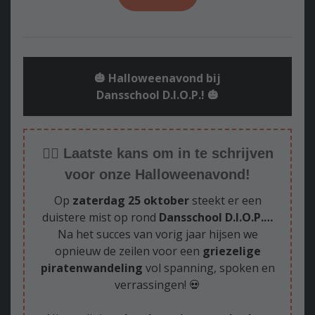
🎃 Halloweenavond bij
Dansschool D.I.O.P.! 🎃
🏴‍☠️
Laatste kans om in te schrijven
voor onze Halloweenavond!
Op
zaterdag 25 oktober
steekt er een
duistere mist op rond
Dansschool D.I.O.P.…
Na het succes van vorig jaar hijsen we
opnieuw de zeilen voor een
griezelige
piratenwandeling
vol spanning, spoken en
verrassingen! 💀