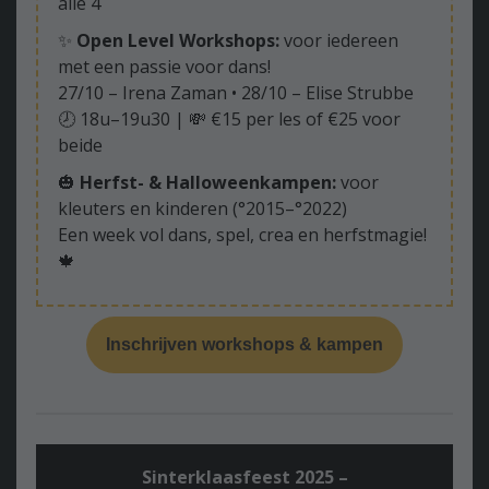
alle 4
✨
Open Level Workshops:
voor iedereen
met een passie voor dans!
27/10 – Irena Zaman • 28/10 – Elise Strubbe
🕗 18u–19u30 | 💸 €15 per les of €25 voor
beide
🎃
Herfst- & Halloweenkampen:
voor
kleuters en kinderen (°2015–°2022)
Een week vol dans, spel, crea en herfstmagie!
🍁
Inschrijven workshops & kampen
Sinterklaasfeest 2025 –