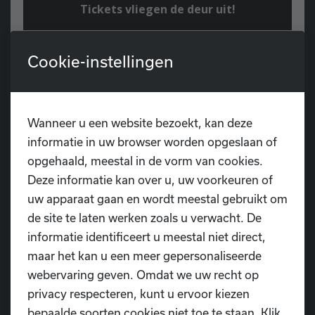
Tickets vliegen de deur uit!
Cookie-instellingen
Op
zaterdag 6 december
komt de
goede
Sint
langs bij
Dansschool D.I.O.P.
voor een
vrolijk feest vol dans, muziek en plezier! Onze
jongste dansers brengen die namiddag een
Wanneer u een website bezoekt, kan deze
optreden voor Sinterklaas en zijn roetpieten
informatie in uw browser worden opgeslaan of
in
De Meermin, Waasmunster
.
opgehaald, meestal in de vorm van cookies.
🎟️
De ticketverkoop is al gestart
en
meer
Deze informatie kan over u, uw voorkeuren of
dan 50% van de plaatsen zijn verkocht!
uw apparaat gaan en wordt meestal gebruikt om
de site te laten werken zoals u verwacht. De
Wil je zeker zijn van je plaats?
informatie identificeert u meestal niet direct,
Wacht dan niet langer en bestel vandaag
maar het kan u een meer gepersonaliseerde
nog je tickets.
webervaring geven. Omdat we uw recht op
privacy respecteren, kunt u ervoor kiezen
bepaalde soorten cookies niet toe te staan. Klik