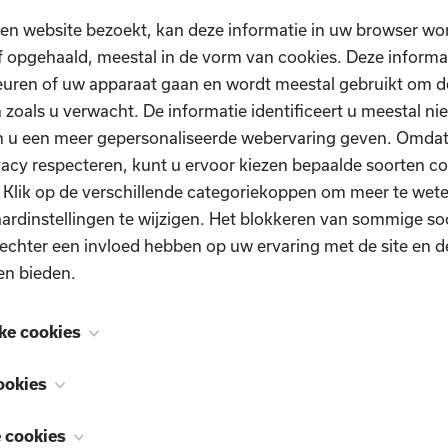
een beleid
testen
en website bezoekt, kan deze informatie in uw browser wo
 opgehaald, meestal in de vorm van cookies. Deze informa
ta
uren of uw apparaat gaan en wordt meestal gebruikt om de
 zoals u verwacht. De informatie identificeert u meestal niet
n u een meer gepersonaliseerde webervaring geven. Omda
vacy respecteren, kunt u ervoor kiezen bepaalde soorten co
. Klik op de verschillende categoriekoppen om meer te we
ardinstellingen te wijzigen. Het blokkeren van sommige so
echter een invloed hebben op uw ervaring met de site en d
en bieden.
ke cookies
 zijn noodzakelijk voor het functioneren van de website e
ookies
schakeld. Ze worden meestal alleen ingesteld als reactie op
Heb je nog vragen?
, ook bekend als "functionaliteitscookies", stellen een webs
n uitgevoerd en die neerkomen op een verzoek om services
e cookies