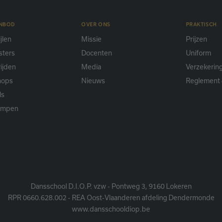
ANBOD
OVER ONS
PRAKTISCH
jlen
Missie
Prijzen
sters
Docenten
Uniform
ijden
Media
Verzekerin
hops
Nieuws
Reglement 
ls
ampen
Dansschool D.I.O.P. vzw - Pontweg 3, 9160 Lokeren
RPR 0660.628.002 - REA Oost-Vlaanderen afdeling Dendermonde
www.dansschooldiop.be