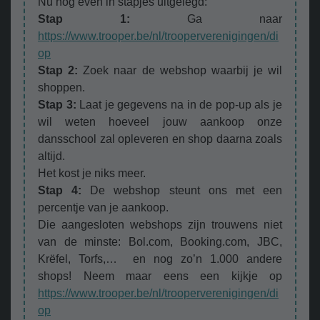
Nu nog even in stapjes uitgelegd:
Stap 1:
Ga naar
https://www.trooper.be/nl/trooperverenigingen/di
op
Stap 2:
Zoek naar de webshop waarbij je wil
shoppen.
Stap 3:
Laat je gegevens na in de pop-up als je
wil weten hoeveel jouw aankoop onze
dansschool zal opleveren en shop daarna zoals
altijd.
Het kost je niks meer.
Stap 4:
De webshop steunt ons met een
percentje van je aankoop.
Die aangesloten webshops zijn trouwens niet
van de minste: Bol.com, Booking.com, JBC,
Krëfel, Torfs,… en nog zo’n 1.000 andere
shops! Neem maar eens een kijkje op
https://www.trooper.be/nl/trooperverenigingen/di
op