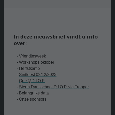
In deze nieuwsbrief vindt u info
over:
-
V
riendjesweek
-
Workshops
oktober
-
Herfstkamp
-
S
intfeest 02/12/2023
-
Q
uiz@D.I.O.P.
-
Steun Dansschool D.I.O.P. via Trooper
-
Belangrijke data
-
Onze sponsors