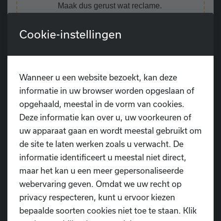
Maak dus gerust wat reclame.
Tickets
zijn te bestellen
vanaf 8/10/2023 om
Cookie-instellingen
12u
tot en met 19/11/2023 om 23u59 via het
ticketsysteem van Ledenbeheer
, ook terug te
vinden via een link op de homepage van onze
website.
Wanneer u een website bezoekt, kan deze
informatie in uw browser worden opgeslaan of
Let op! Je bestelt ook voor je danser(s) een
opgehaald, meestal in de vorm van cookies.
gratis ticket
, zodat de Sint weet hoeveel
Deze informatie kan over u, uw voorkeuren of
kindjes hij in totaal mag verwachten.
uw apparaat gaan en wordt meestal gebruikt om
de site te laten werken zoals u verwacht. De
informatie identificeert u meestal niet direct,
maar het kan u een meer gepersonaliseerde
Brief Sintfeest
webervaring geven. Omdat we uw recht op
privacy respecteren, kunt u ervoor kiezen
Koop tickets Sintfeest
bepaalde soorten cookies niet toe te staan. Klik