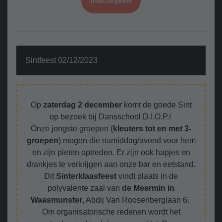
Inschrijven
Sintfeest 02/12/2023
Op
zaterdag 2 december
komt de goede Sint
op bezoek bij Dansschool D.I.O.P.!
Onze jongste groepen (
kleuters tot en met 3-
groepen
) mogen die namiddag/avond voor hem
en zijn pieten optreden. Er zijn ook hapjes en
drankjes te verkrijgen aan onze bar en eetstand.
Dit
Sinterklaasfeest
vindt plaats in de
polyvalente zaal van
de Meermin in
Waasmunster
, Abdij Van Roosenberglaan 6.
Om organisatorische redenen wordt het