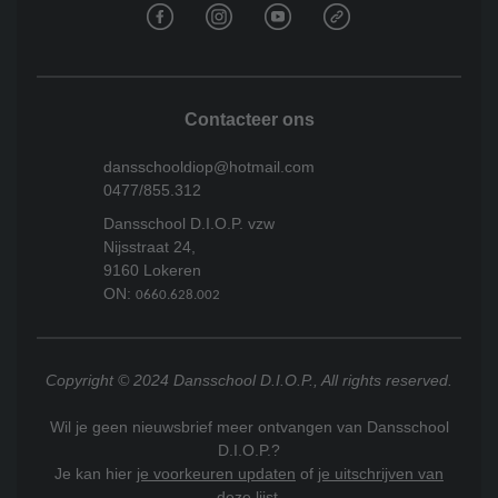
Contacteer ons
dansschooldiop@hotmail.com
0477/855.312
Dansschool D.I.O.P. vzw
Nijsstraat 24,
9160 Lokeren
ON:
0660.628.002
Copyright © 2024 Dansschool D.I.O.P., All rights reserved.
Wil je geen nieuwsbrief meer ontvangen van Dansschool
D.I.O.P.?
Je kan hier
je voorkeuren updaten
of
je uitschrijven van
deze lijst
.