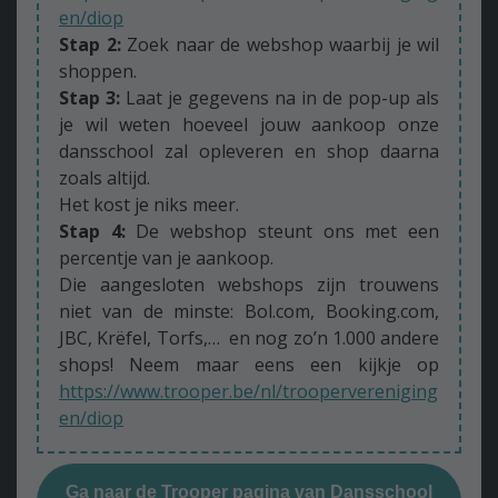
en/diop
Stap 2:
Zoek naar de webshop waarbij je wil
shoppen.
Stap 3:
Laat je gegevens na in de pop-up als
je wil weten hoeveel jouw aankoop onze
dansschool zal opleveren en shop daarna
zoals altijd.
Het kost je niks meer.
Stap 4:
De webshop steunt ons met een
percentje van je aankoop.
Die aangesloten webshops zijn trouwens
niet van de minste: Bol.com, Booking.com,
JBC, Krëfel, Torfs,… en nog zo’n 1.000 andere
shops! Neem maar eens een kijkje op
https://www.trooper.be/nl/troopervereniging
en/diop
Ga naar de Trooper pagina van Dansschool