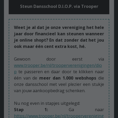
Steun Dansschool D.I.O.P. via Trooper
Weet je al dat je onze vereniging het hele
jaar door financieel kan steunen wanneer
je online shopt? En dat zonder dat het jou
ook maar één cent extra kost, hé.
Gewoon door eerst via
www.trooper.be/nl/trooperverenigingen/dio
p
te passeren en daar door te klikken naar
één van de
meer dan 1.000 webshops
die
onze dansschool met veel plezier een stukje
van jouw aankoopbedrag schenken.
Nu nog even in stapjes uitgelegd:
Stap 1:
Ga naar
https://www.trooper.be/nl/troopervereniging