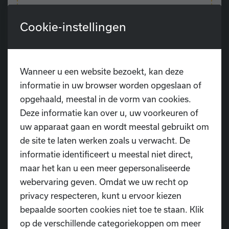
Zou je graag aansluiten bij de compagnie?
Schrijf je dan nu in via onze website voor de
Cookie-instellingen
audities op 28 juni 2024.
Wanneer u een website bezoekt, kan deze
Inschrijven
informatie in uw browser worden opgeslaan of
opgehaald, meestal in de vorm van cookies.
Deze informatie kan over u, uw voorkeuren of
uw apparaat gaan en wordt meestal gebruikt om
Wedstrijdgroepen
de site te laten werken zoals u verwacht. De
informatie identificeert u meestal niet direct,
maar het kan u een meer gepersonaliseerde
webervaring geven. Omdat we uw recht op
Voor de ambitieuze dansers, van kinderen tot
en met volwassenen, bieden wij
privacy respecteren, kunt u ervoor kiezen
wedstrijdgroepen aan in de stijlen modern en
bepaalde soorten cookies niet toe te staan. Klik
urban.
op de verschillende categoriekoppen om meer