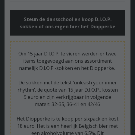
Steun de dansschool en koop D.I.O.P.
sokken of ons eigen bier het Diopperke
Om 15 jaar D.I.O.P. te vieren werden er twee
items toegevoegd aan ons assortiment
namelijk D.I.O.P.-sokken en het Diopperke.
De sokken met de tekst ‘unleash your inner
rhythm’, de quote van 15 jaar D.I.O.P., kosten
9 euro en zijn verkrijgbaar in volgende
maten: 32-35, 36-41 en 42/46
Het Diopperke is te koop per sixpack en kost
18 euro. Het is een heerlijk Belgisch bier met
een alcoholvolume van 6,5%. Dit