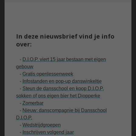
In deze nieuwsbrief vind je info
over:
-
D
.I.O.P. viert 15 jaar bestaan met eigen
gebouw
-
G
ratis openlessenweek
-
I
nfostanden en pop-up danswinkeltje
-
S
teun de dansschool en koop D.I.O.P.
sokken of ons eigen bier het Diopperke
-
Zomerbar
-
N
ieuw: danscompagnie bij Dansschool
D.I.O.P.
-
W
edstrijdgroepen
-
Inschrijven volgend jaar