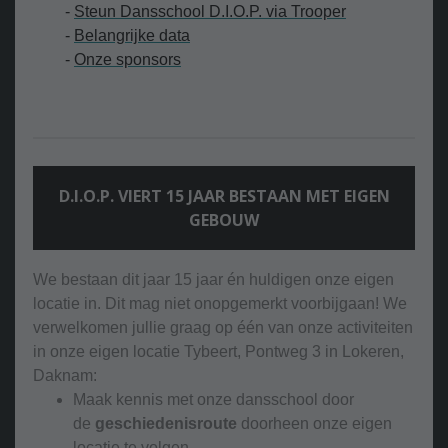
-
Steun Dansschool D.I.O.P. via Trooper
-
Belangrijke data
-
Onze sponsors
D.I.O.P. VIERT 15 JAAR BESTAAN MET EIGEN
GEBOUW
We bestaan dit jaar 15 jaar én huldigen onze eigen
locatie in. Dit mag niet onopgemerkt voorbijgaan! We
verwelkomen jullie graag op één van onze activiteiten
in onze eigen locatie Tybeert, Pontweg 3 in Lokeren,
Daknam:
Maak kennis met onze dansschool door
de
geschiedenisroute
doorheen onze eigen
locatie te volgen.