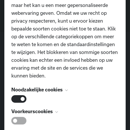
Contacteer ons
maar het kan u een meer gepersonaliseerde
webervaring geven. Omdat we uw recht op
privacy respecteren, kunt u ervoor kiezen
bepaalde soorten cookies niet toe te staan. Klik
op de verschillende categoriekoppen om meer
te weten te komen en de standaardinstellingen
te wijzigen. Het blokkeren van sommige soorten
POSTADRES
cookies kan echter een invloed hebben op uw
Dansschool D.I.O.P.
ervaring met de site en de services die we
Pontweg 3
kunnen bieden.
9160 Lokeren
Noodzakelijke cookies
TELEFOON
0477 855 312
Deze cookies zijn noodzakelijk voor het
Voorkeurscookies
E-MAIL
functioneren van de website en kunnen niet
dansschool.diop@outlook.com
worden uitgeschakeld. Ze worden meestal