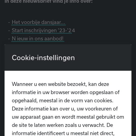
In deze nieuwsbrief vind je info over:
-
Het voorbije dansjaar...
-
Start inschrijvingen '23-'2
4
-
N
ieuw in ons aanbod!
-
D
ansschool D.I.O.P. zoekt DANSTALENT!
-
Zomerkampen
Cookie-instellingen
-
Belangrijke data
Wanneer u een website bezoekt, kan deze
informatie in uw browser worden opgeslaan of
opgehaald, meestal in de vorm van cookies.
Deze informatie kan over u, uw voorkeuren of
uw apparaat gaan en wordt meestal gebruikt om
Heb je nog vragen?
de site te laten werken zoals u verwacht. De
informatie identificeert u meestal niet direct,