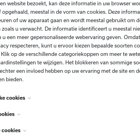
en website bezoekt, kan deze informatie in uw browser wo
ta
 opgehaald, meestal in de vorm van cookies. Deze informa
s
uren of uw apparaat gaan en wordt meestal gebruikt om de
 zoals u verwacht. De informatie identificeert u meestal niet
n u een meer gepersonaliseerde webervaring geven. Omda
vacy respecteren, kunt u ervoor kiezen bepaalde soorten co
. Klik op de verschillende categoriekoppen om meer te we
ardinstellingen te wijzigen. Het blokkeren van sommige so
echter een invloed hebben op uw ervaring met de site en d
en bieden.
ke cookies
 zijn noodzakelijk voor het functioneren van de website e
ookies
Heb je nog vragen?
schakeld. Ze worden meestal alleen ingesteld als reactie op
, ook bekend als "functionaliteitscookies", stellen een webs
n uitgevoerd en die neerkomen op een verzoek om services
e cookies
e u in het verleden hebt gemaakt te onthouden, zoals welk
n uw privacyvoorkeuren, inloggen of het invullen van formu