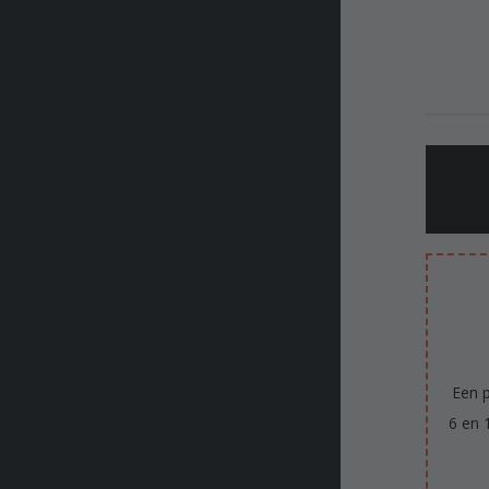
Een p
6 en 