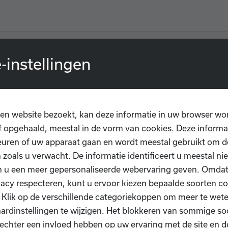
-instellingen
Zomerkampen 2025
en website bezoekt, kan deze informatie in uw browser wo
r jaarlijkse gewoonte organiseert Dansschool D.I.O.P. ook in 2025 
 opgehaald, meestal in de vorm van cookies. Deze informa
liefst
8 weken zomerkampen
.
uren of uw apparaat gaan en wordt meestal gebruikt om de
voor kleuters, kids en teens. De inschrijvingen van onze zomerkampen
 zoals u verwacht. De informatie identificeert u meestal niet
s gestart op zaterdag 7 december. Inschrijven doe je via onze websit
n u een meer gepersonaliseerde webervaring geven. Omda
jouw Ledenbeheer account.
vacy respecteren, kunt u ervoor kiezen bepaalde soorten co
. Klik op de verschillende categoriekoppen om meer te we
✨
Kampen bij D.I.O.P.!
✨
ardinstellingen te wijzigen. Het blokkeren van sommige so
bekende & gloednieuwe uitgewerkte thema's voor alle leeftijden;
echter een invloed hebben op uw ervaring met de site en d