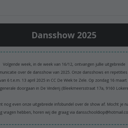
Dansshow 2025
Volgende week, in de week van 16/12, ontvangen jullie uitgebreide
unicatie over de dansshow van 2025. Onze dansshows en repetities
van 6 t.e.m. 13 april 2025 in CC De Wiek te Zele. Op zondag 16 maart 
generale doorgaan in De Vinderij (Bleekmeersstraat 17a, 9160 Loker
t nog even onze uitgebreide infobundel over de show af. Mocht je n
g vragen hebben, horen wij die graag via dansschooldiop@hotmail.c