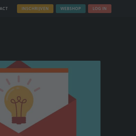
INSCHRIJVEN
WEBSHOP
LOG IN
ACT
HOME
OVER ONS
NIEUWS
NIEUWSBRIEF DECEMBER 2024