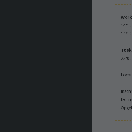
Work
14/12 
14/12 
Toek
22/02 
Locat
Insch
De ins
Opgele