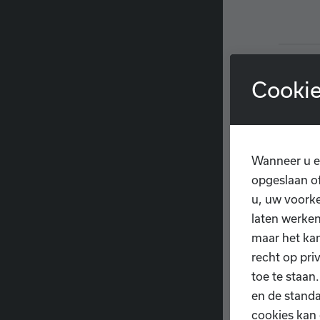
Cookie
Wanneer u e
Naa
opgeslaan of
u, uw voorke
Dit 
laten werken
reed
maar het ka
recht op pri
toe te staan
en de standa
cookies kan 