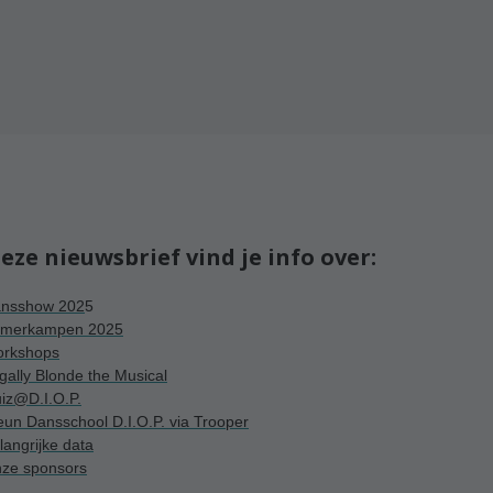
deze nieuwsbrief vind je info over:
nsshow 202
5
merkampen 2025
rkshops
gally Blonde the Musical
iz@D.I.O.P.
eun Dansschool D.I.O.P. via Trooper
langrijke data
ze sponsors