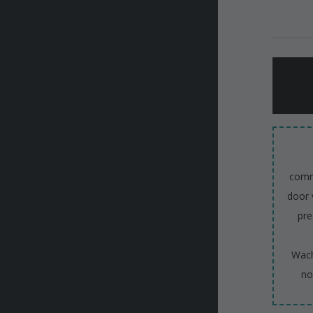
comm
door 
pre
Wach
no