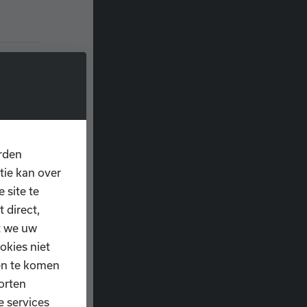
rden
maar
tie kan over
 site te
 zijn
 direct,
e via
t we uw
okies niet
ten te komen
orten
e services