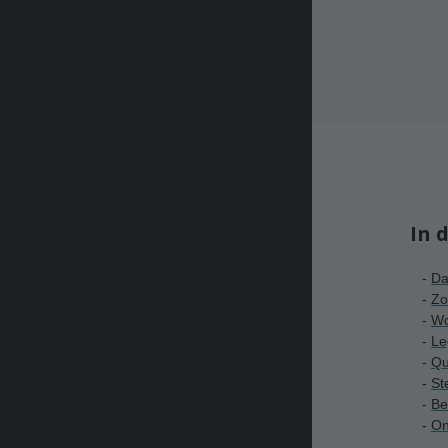
In 
-
Da
-
Zo
-
Wo
-
L
e
-
Qu
-
St
-
Be
-
On