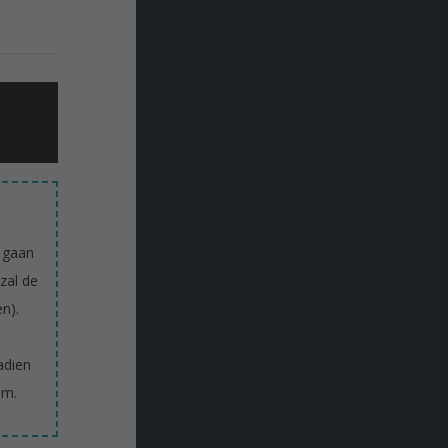
 gaan
zal de
en).
adien
om.