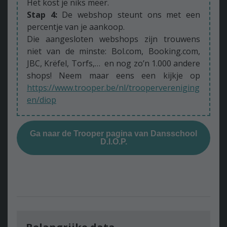
Het kost je niks meer.
Stap 4:
De webshop steunt ons met een
percentje van je aankoop.
Die aangesloten webshops zijn trouwens
niet van de minste: Bol.com, Booking.com,
JBC, Krëfel, Torfs,… en nog zo’n 1.000 andere
shops! Neem maar eens een kijkje op
https://www.trooper.be/nl/troopervereniging
en/diop
Ga naar de Trooper pagina van Dansschool
D.I.O.P.