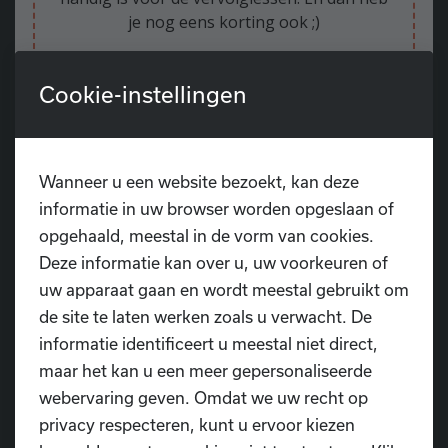
je nog eens korting ook ;)
Mis deze kans niet om je dansvaardigheden
Cookie-instellingen
te verrijken en een nieuwe dimensie aan je
dansrepertoire toe te voegen. Schrijf je nu in
voor onze Latin Mix workshops en zet de
eerste stap naar een danservaring die je
Wanneer u een website bezoekt, kan deze
nooit zult vergeten!
informatie in uw browser worden opgeslaan of
opgehaald, meestal in de vorm van cookies.
Unleash your inner latin rhythm!
Deze informatie kan over u, uw voorkeuren of
uw apparaat gaan en wordt meestal gebruikt om
de site te laten werken zoals u verwacht. De
informatie identificeert u meestal niet direct,
Schrijf je nu in!
maar het kan u een meer gepersonaliseerde
webervaring geven. Omdat we uw recht op
privacy respecteren, kunt u ervoor kiezen