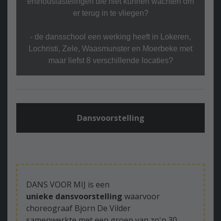
enthousiastelingen die niet kunnen wachten om
er terug in te vliegen?
- de dansschool een werking heeft in Lokeren,
Lochristi, Zele, Waasmunster en Moerbeke met
maar liefst 8 verschillende locaties?
Dansvoorstelling
DANS VOOR MIJ is een
unieke dansvoorstelling
waarvoor
choreograaf Bjorn De Vilder
samenwerkte met een groep van zo'n 30