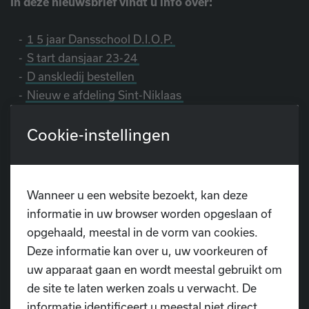
In deze nieuwsbrief vindt u info over:
-
1
5 jaar Dansschool D.I.O.P.
-
S
tart dansjaar 23-24
-
D
anskledij bestellen
-
Nieuw
e afdeling Sint-Niklaas
-
Steun Dansschool D.I.O.P. via Trooper
Cookie-instellingen
-
Belangrijke data
-
Onze sponsors
Wanneer u een website bezoekt, kan deze
informatie in uw browser worden opgeslaan of
opgehaald, meestal in de vorm van cookies.
Deze informatie kan over u, uw voorkeuren of
uw apparaat gaan en wordt meestal gebruikt om
Heb je nog vragen?
de site te laten werken zoals u verwacht. De
informatie identificeert u meestal niet direct,