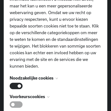
maar het kan u een meer gepersonaliseerde
Contacteer ons
webervaring geven. Omdat we uw recht op
privacy respecteren, kunt u ervoor kiezen
bepaalde soorten cookies niet toe te staan. Klik
op de verschillende categoriekoppen om meer
te weten te komen en de standaardinstellingen
te wijzigen. Het blokkeren van sommige soorten
POSTADRES
cookies kan echter een invloed hebben op uw
Dansschool D.I.O.P.
ervaring met de site en de services die we
Pontweg 3
kunnen bieden.
9160 Lokeren
Noodzakelijke cookies
TELEFOON
0477 855 312
Deze cookies zijn noodzakelijk voor het
Voorkeurscookies
E-MAIL
functioneren van de website en kunnen niet
dansschool.diop@outlook.com
worden uitgeschakeld. Ze worden meestal