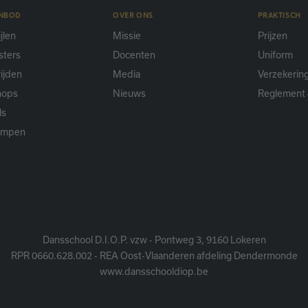
ANBOD
OVER ONS
PRAKTISCH
jlen
Missie
Prijzen
sters
Docenten
Uniform
ijden
Media
Verzekerin
hops
Nieuws
Reglement 
ls
ampen
Dansschool D.I.O.P. vzw - Pontweg 3, 9160 Lokeren
RPR 0660.628.002 - REA Oost-Vlaanderen afdeling Dendermonde
www.dansschooldiop.be