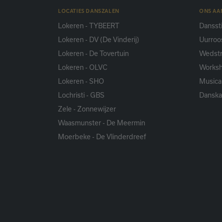
LOCATIES DANSZALEN
ONS A
Lokeren - TYBEERT
Danssti
Lokeren - DV (De Vinderij)
Uurroo
Lokeren - De Tovertuin
Wedstr
Lokeren - OLVC
Works
Lokeren - SHO
Musica
Lochristi - GBS
Dansk
Zele - Zonnewijzer
Waasmunster - De Meermin
Moerbeke - De Vlinderdreef