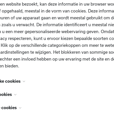
ol D.I.O.P. via Trooper
en website bezoekt, kan deze informatie in uw browser wo
ta
 opgehaald, meestal in de vorm van cookies. Deze informa
s
uren of uw apparaat gaan en wordt meestal gebruikt om de
 zoals u verwacht. De informatie identificeert u meestal niet
n u een meer gepersonaliseerde webervaring geven. Omda
vacy respecteren, kunt u ervoor kiezen bepaalde soorten co
. Klik op de verschillende categoriekoppen om meer te we
ardinstellingen te wijzigen. Het blokkeren van sommige so
echter een invloed hebben op uw ervaring met de site en d
en bieden.
ke cookies
 zijn noodzakelijk voor het functioneren van de website e
ookies
Heb je nog vragen?
schakeld. Ze worden meestal alleen ingesteld als reactie op
, ook bekend als "functionaliteitscookies", stellen een webs
n uitgevoerd en die neerkomen op een verzoek om services
e cookies
e u in het verleden hebt gemaakt te onthouden, zoals welk
n uw privacyvoorkeuren, inloggen of het invullen van formu