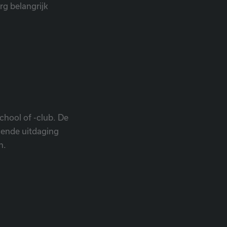
rg belangrijk
school of -club. De
oende uitdaging
n.