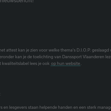
t nieuwsbericht!
het attest kan je zien voor welke thema's D.I.O.P. geslaagd
ieronder kan je de toelichting van Danssport Vlaanderen leze
 kwaliteitslabel lees je ook
op hun website
.
t
rs en lesgevers staan helpende handen en een sterk manag