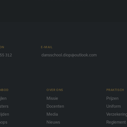
ON
E-MAIL
55 312
dansschool.diop@outlook.com
ANBOD
OVER ONS
PRAKTISCH
jlen
Missie
Prijzen
sters
Docenten
Uniform
ijden
Media
Verzekerin
hops
Nieuws
Reglement 