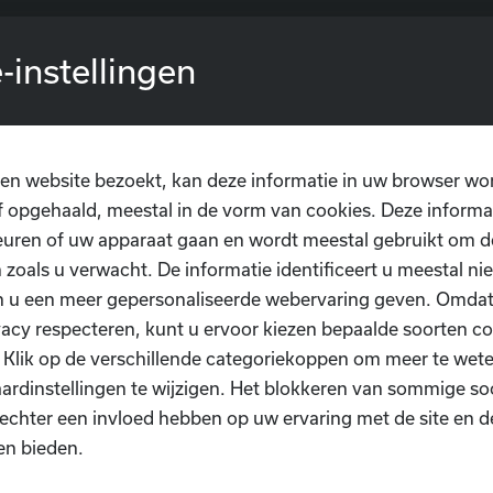
ie is een belangrijk onderdeel die mee de kwaliteit van j
-instellingen
r dansers is de zaal een erg bepalende factor en ook voor 
frastructuur bij het lesgeven.
en website bezoekt, kan deze informatie in uw browser wo
 opgehaald, meestal in de vorm van cookies. Deze informa
uren of uw apparaat gaan en wordt meestal gebruikt om de
sgever
 zoals u verwacht. De informatie identificeert u meestal niet
n u een meer gepersonaliseerde webervaring geven. Omda
gevers en lesgevers die zich bijscholen beschikken over de
vacy respecteren, kunt u ervoor kiezen bepaalde soorten co
waliteitsvolle lessen aan te bieden. Voor dansers kan dit e
. Klik op de verschillende categoriekoppen om meer te we
teit die ze kunnen genieten in hun opleiding.
ardinstellingen te wijzigen. Het blokkeren van sommige so
echter een invloed hebben op uw ervaring met de site en d
en bieden.