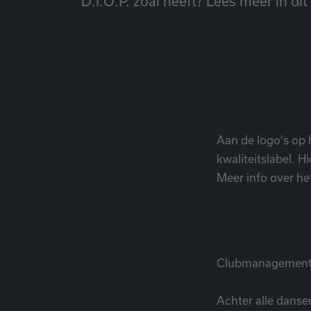
D.I.O.P. zoal heeft? Lees meer in di
Aan de logo's op 
kwaliteitslabel. H
Meer info over het
Clubmanagemen
Achter alle danse