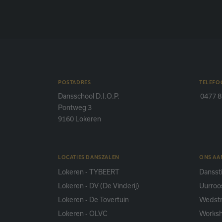
POSTADRES
TELEFO
Dansschool D.I.O.P.
0477 8
Pontweg 3
9160 Lokeren
LOCATIES DANSZALEN
ONS A
Lokeren - TYBEERT
Danssti
Lokeren - DV (De Vinderij)
Uurroo
Lokeren - De Tovertuin
Wedstr
Lokeren - OLVC
Works