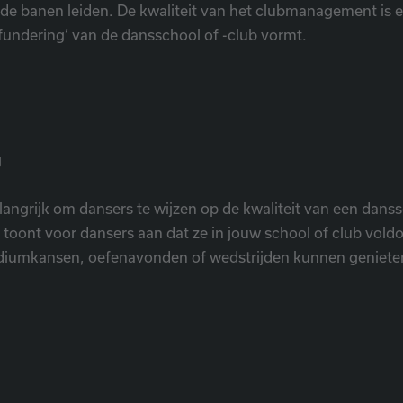
oede banen leiden. De kwaliteit van het clubmanagement is e
‘fundering’ van de dansschool of -club vormt.
g
elangrijk om dansers te wijzen op de kwaliteit van een dans
 toont voor dansers aan dat ze in jouw school of club vold
odiumkansen, oefenavonden of wedstrijden kunnen geniete