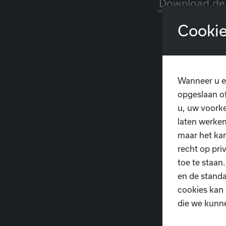
Download de 
Cookie
Wanneer u e
opgeslaan of
u, uw voorke
laten werken
maar het ka
recht op pri
toe te staan
en de standa
cookies kan 
die we kunn