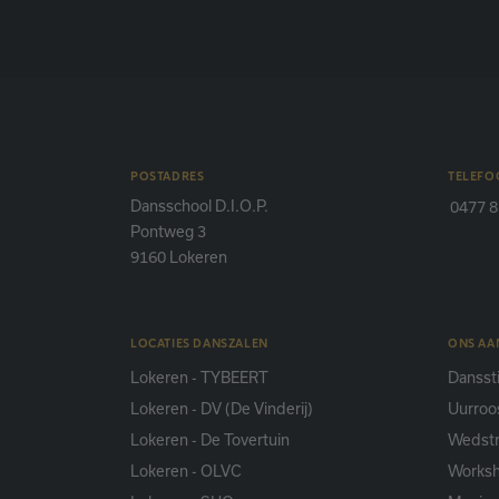
POSTADRES
TELEFO
Dansschool D.I.O.P.
0477 8
Pontweg 3
9160 Lokeren
LOCATIES DANSZALEN
ONS A
Lokeren - TYBEERT
Danssti
Lokeren - DV (De Vinderij)
Uurroo
Lokeren - De Tovertuin
Wedstr
Lokeren - OLVC
Works