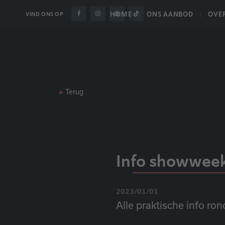
HOME
ONS AANBOD
OVE
VIND ONS OP
Terug
Info showwee
2023/01/01
Alle praktische info ro