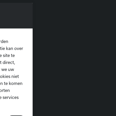
rden
tie kan over
 site te
 direct,
t we uw
okies niet
ten te komen
orten
e services