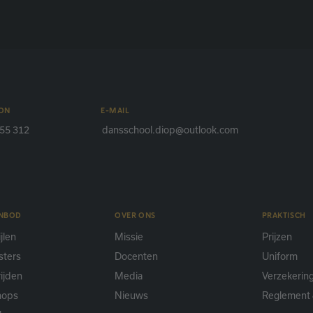
ON
E-MAIL
55 312
dansschool.diop@outlook.com
ANBOD
OVER ONS
PRAKTISCH
jlen
Missie
Prijzen
sters
Docenten
Uniform
ijden
Media
Verzekerin
hops
Nieuws
Reglement 