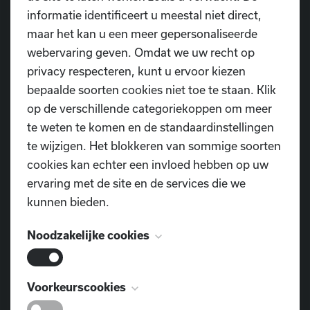
informatie identificeert u meestal niet direct,
🎟️ Tickets & tijdsloten via onze website:
maar het kan u een meer gepersonaliseerde
👉 dansschooldiop.be/inschrijven
webervaring geven. Omdat we uw recht op
privacy respecteren, kunt u ervoor kiezen
⚓ Zet je schrap voor een avond vol griezelplezier,
bepaalde soorten cookies niet toe te staan. Klik
spanning en piratenmagie…
op de verschillende categoriekoppen om meer
We zien je daar, als je durft aan boord te stappen!
te weten te komen en de standaardinstellingen
te wijzigen. Het blokkeren van sommige soorten
cookies kan echter een invloed hebben op uw
Inschrijven
ervaring met de site en de services die we
kunnen bieden.
Noodzakelijke cookies
Deze cookies zijn noodzakelijk voor het
Voorkeurscookies
functioneren van de website en kunnen niet