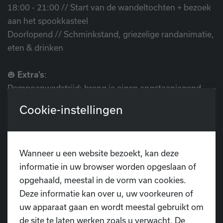
18:00 - 21:00 // Start van de wandeltochten + bezoek
aan het spookkasteel
Doorlopend // Schminkstand, griezelige randanimatie,
eten & drinken
🎃
Extra’s
:
Pompoenwedstrijd: breng je eigen angstaanjagend
versierde pompoen mee
Cookie-instellingen
en win prijzen!
Kom verkleed als piraat, spook of zeemonster en neem
je hele bemanning mee.
Wanneer u een website bezoekt, kan deze
Vergeet je zaklamp, regenjas en laarzen niet… niemand
informatie in uw browser worden opgeslaan of
weet wat de vloek van de zee in petto heeft!
opgehaald, meestal in de vorm van cookies.
Deze informatie kan over u, uw voorkeuren of
💰
Toegang
:
uw apparaat gaan en wordt meestal gebruikt om
Slechts €5 per persoon
de site te laten werken zoals u verwacht. De
Iedereen welkom: lid of geen lid, jong of oud