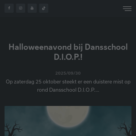
OVER
HOME
NIEUWS
HALLOWEENAVOND
ONS
Halloweenavond bij Dansschool
D.I.O.P.!
2025/09/30
Op zaterdag 25 oktober steekt er een duistere mist op
rond Dansschool D.I.O.P.…