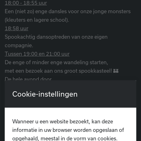
18:00 - 18:55 uur
Een (niet zo) enge dansles voor onze jonge monsters
(kleuters en lagere school).
18:58 uur
Spookachtig dansoptreden van onze eigen
compagnie.
Tussen 19:00 en 21:00 uur
De enge of minder enge wandeling starten,
met een bezoek aan ons groot spookkasteel! 🏰
De hele avond door
Griezelige randanimatie, een schminkstand voor je
Cookie-instellingen
spookachtige make-over, en natuurlijk lekker eten en
drinken, allemaal in het thema van Halloween.
Wanneer u een website bezoekt, kan deze
🕸️ Durf jij mee te doen? 🕸️
informatie in uw browser worden opgeslaan of
De toegang is
€4 per persoon in voorverkoop
, en €5
opgehaald, meestal in de vorm van cookies.
aan de deur. Iedereen is welkom, of je nu lid bent of