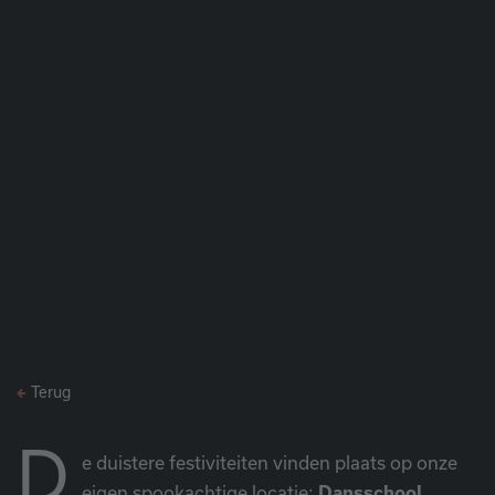
Terug
D
e duistere festiviteiten vinden plaats op onze
eigen spookachtige locatie:
Dansschool