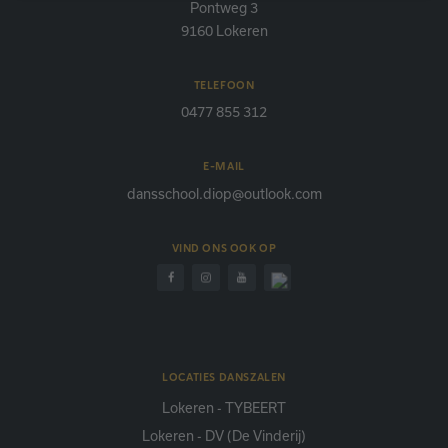
Pontweg 3
uitsluitend voor gebruik door de eigenaar van de
9160 Lokeren
bezochte website zijn.
TELEFOON
0477 855 312
E-MAIL
dansschool.diop@outlook.com
VIND ONS OOK OP
LOCATIES DANSZALEN
Lokeren - TYBEERT
Lokeren - DV (De Vinderij)