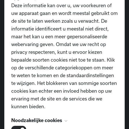
Deze informatie kan over u, uw voorkeuren of
niet, groot of klein! Neem je hele familie mee, van oma
uw apparaat gaan en wordt meestal gebruikt om
en opa tot vriendjes en vriendinnetjes! Vergeet niet je
de site te laten werken zoals u verwacht. De
zaklamp, regenjas en laarzen, want je weet nooit wat
informatie identificeert u meestal niet direct,
de nacht brengt... Kom gerust verkleed als je favoriete
maar het kan u een meer gepersonaliseerde
monster, vampier of heks!
webervaring geven. Omdat we uw recht op
privacy respecteren, kunt u ervoor kiezen
🎃 Pompoenwedstrijd! 🎃
bepaalde soorten cookies niet toe te staan. Klik
Versier je eigen enge pompoen, breng hem mee en wie
op de verschillende categoriekoppen om meer
weet win jij een angstaanjagend leuke prijs!
te weten te komen en de standaardinstellingen
Bereid je voor op een avond vol griezelplezier,
te wijzigen. Het blokkeren van sommige soorten
spanning en een vleugje magie. Wij kunnen niet
cookies kan echter een invloed hebben op uw
wachten om jou te zien... als je durft! 👀🎃
ervaring met de site en de services die we
kunnen bieden.
Download de brief
Schrijf je nu in!
Noodzakelijke cookies