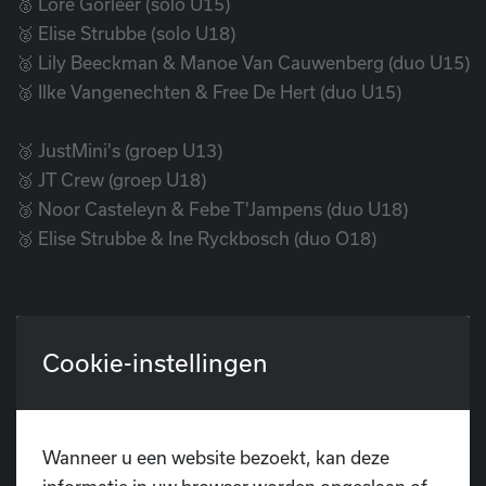
🥈 Lore Gorleer (solo U15)
🥈 Elise Strubbe (solo U18)
🥈 Lily Beeckman & Manoe Van Cauwenberg (duo U15)
🥈 Ilke Vangenechten & Free De Hert (duo U15)
🥉 JustMini's (groep U13)
🥉 JT Crew (groep U18)
🥉 Noor Casteleyn & Febe T'Jampens (duo U18)
🥉 Elise Strubbe & Ine Ryckbosch (duo O18)
Cookie-instellingen
Wanneer u een website bezoekt, kan deze