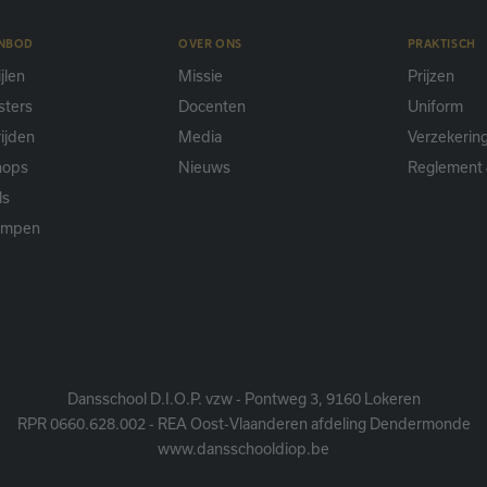
ANBOD
OVER ONS
PRAKTISCH
jlen
Missie
Prijzen
sters
Docenten
Uniform
ijden
Media
Verzekerin
hops
Nieuws
Reglement 
ls
ampen
Dansschool D.I.O.P. vzw - Pontweg 3, 9160 Lokeren
RPR 0660.628.002 - REA Oost-Vlaanderen afdeling Dendermonde
www.dansschooldiop.be