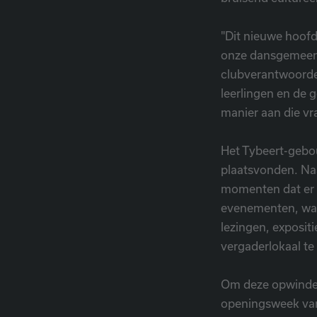
"Dit nieuwe hoofd
onze dansgemeensc
clubverantwoordel
leerlingen en de 
manier aan die vr
Het Tybeert-gebo
plaatsvonden. Naa
momenten dat er g
evenementen, waa
lezingen, expositi
vergaderlokaal te
Om deze opwindend
openingsweek van