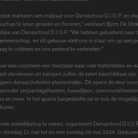
stuk markeert een mijlpaal voor Dansschool D.I.O.P. en stel
hap te laten groeien en floreren," verklaart Bjorn De Vild
ijke van Dansschool D.I.O.P. "We hebben geluisterd naar 
gemeenschap, en dit gebouw stelt ons in staat om op een p
aag te voldoen en ons aanbod te verbreden."
uw was voorheen een feestzaal waar vele festiviteiten en
st danslessen en kampen zullen de zalen beschikbaar zijn
een dansactiviteiten plaatsvinden. Dit opent de deur voor
ronder verjaardagsfeesten, huwelijken, communiefeesten
es en meer. In het aparte bargedeelte zal er ook de mogelij
 huren.
e ontwikkeling te vieren, organiseert Dansschool D.I.O.P.
 dinsdag 21 mei tot en met zondag 26 mei 2024. Gedure