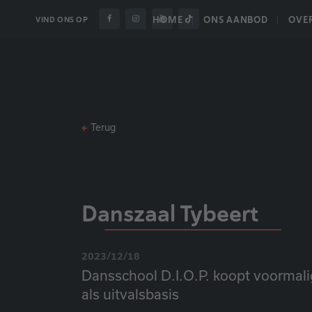
HOME
ONS AANBOD
OVE
VIND ONS OP
Terug
Danszaal Tybeert
2023/12/18
Dansschool D.I.O.P. koopt voormali
als uitvalsbasis