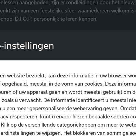
nlessen aangeboden, zijn er rondleidingen door het nieuw
enkt zijn van een feestelijke sfeer waar iedereen welkom i
hool D.I.O.P. persoonlijk te leren kennen.
de informatie over het programma van de feestelijke open
-instellingen
anaf april op de officiële website van Dansschool D.I.O.P.:
iop.be.
de huur van de feestzaal en/of vergaderruimtes kan u reed
en website bezoekt, kan deze informatie in uw browser wo
hotmail.com.
 opgehaald, meestal in de vorm van cookies. Deze informa
uren of uw apparaat gaan en wordt meestal gebruikt om de
P. kijkt ernaar uit om iedereen te verwelkomen in haar nieu
 zoals u verwacht. De informatie identificeert u meestal niet
en bruisende en inspirerende ruimte te creëren waar de m
n u een meer gepersonaliseerde webervaring geven. Omda
 komt.
vacy respecteren, kunt u ervoor kiezen bepaalde soorten co
. Klik op de verschillende categoriekoppen om meer te we
HOOL D.I.O.P. IN DE
ardinstellingen te wijzigen. Het blokkeren van sommige so