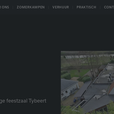
R ONS
ZOMERKAMPEN
VERHUUR
PRAKTISCH
CONT
HOME
OVER ONS
NIEUWS
DANSSCH
ge feestzaal Tybeert