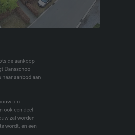
trots de aankoop
gt Dansschool
zo haar aanbod aan
gebouw om
n ook een deel
bouw zal worden
ts wordt, en een