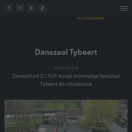
DANSSCHOOL D.I.O.P.
OVER
KOOPT VOORMALIGE
HOME
NIEUWS
ONS
FEESTZAAL TYBEERT
ALS UITVALSBASIS
Danszaal Tybeert
2023/12/18
Dansschool D.I.O.P. koopt voormalige feestzaal
Tybeert als uitvalsbasis