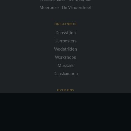
Moerbeke - De Vlinderdreef
ONS AANBOD
Dansstijlen
Uurroosters
Wedstrijden
Workshops
Musicals
Danskampen
OVER ONS
Missie
Docenten
Media
Nieuws