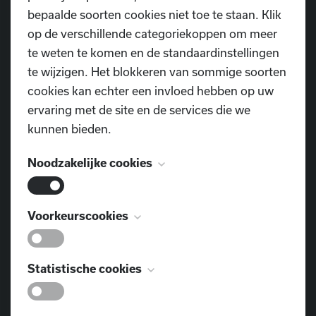
bepaalde soorten cookies niet toe te staan. Klik
op de verschillende categoriekoppen om meer
te weten te komen en de standaardinstellingen
te wijzigen. Het blokkeren van sommige soorten
cookies kan echter een invloed hebben op uw
ervaring met de site en de services die we
kunnen bieden.
Noodzakelijke cookies
Deze cookies zijn noodzakelijk voor het
Voorkeurscookies
functioneren van de website en kunnen niet
Lees hier het volledige artikel
worden uitgeschakeld. Ze worden meestal
Deze cookies, ook bekend als
Statistische cookies
alleen ingesteld als reactie op acties die door u
"functionaliteitscookies", stellen een website in
worden uitgevoerd en die neerkomen op een
staat om keuzes die u in het verleden hebt
verzoek om services, zoals het instellen van uw