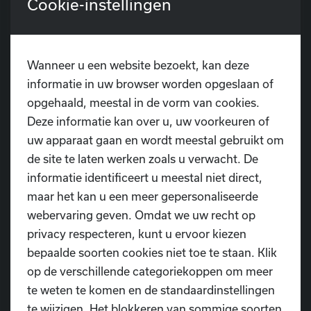
Cookie-instellingen
de
Dansathon van Radio 2
! Wat waren we
ongelooflijk
trots
toen we samen een
cheque van
maar liefst €4.400
konden overhandigen aan
Kom op
tegen Kanker
.
Wanneer u een website bezoekt, kan deze
informatie in uw browser worden opgeslaan of
Ondertussen is er nog wat extra steun binnengekomen
opgehaald, meestal in de vorm van cookies.
en staat de teller op
€4.550
!
Deze informatie kan over u, uw voorkeuren of
Van dit bedrag werd
€2.100
doorgestort naar de actie
uw apparaat gaan en wordt meestal gebruikt om
van
Radio 2
, en
€2.450
werd ingezameld via
de site te laten werken zoals u verwacht. De
de
actiepagina van Dansschool D.I.O.P.,
en dus ook
informatie identificeert u meestal niet direct,
rechtstreeks overgemaakt aan
Kom op tegen Kanker
.
maar het kan u een meer gepersonaliseerde
webervaring geven. Omdat we uw recht op
We willen
iedereen
bedanken die dit project heeft mee
privacy respecteren, kunt u ervoor kiezen
mogelijk gemaakt:
bepaalde soorten cookies niet toe te staan. Klik
💛 Onze
sponsors
, voor hun steun en hulp achter de
op de verschillende categoriekoppen om meer
schermen.
te weten te komen en de standaardinstellingen
💛 Iedereen die een
gift
heeft gedaan of is komen
te wijzigen. Het blokkeren van sommige soorten
supporteren.