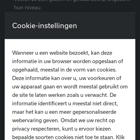
hun niveau
Cookie-instellingen
Bij optredens en toonmomenten merken we vaak hoe
kinderen groeien, soms letterlijk van verlegen
muurbloempje naar zelfzekere performer.
Wanneer u een website bezoekt, kan deze
4. 👯
Sociale vaardigheden en
informatie in uw browser worden opgeslaan of
verbondenheid
opgehaald, meestal in de vorm van cookies.
Deze informatie kan over u, uw voorkeuren of
Dansles is een groepsactiviteit, en dat maakt het extra
uw apparaat gaan en wordt meestal gebruikt om
waardevol. Je kind leert:
de site te laten werken zoals u verwacht. De
informatie identificeert u meestal niet direct,
Samenwerken in duo’s of teams
maar het kan u een meer gepersonaliseerde
webervaring geven. Omdat we uw recht op
Rekening houden met anderen in beweging en
privacy respecteren, kunt u ervoor kiezen
ruimte
bepaalde soorten cookies niet toe te staan. Klik