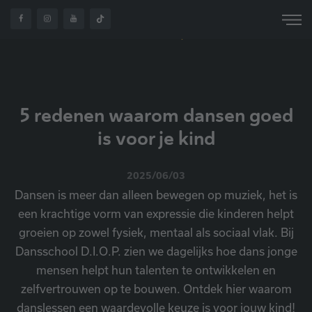
5 REDENEN WAAROM
OVER
HOME
NIEUWS
DANSEN GOED IS VOOR
ONS
JE KIND
5 redenen waarom dansen goed
is voor je kind
2025/06/03
Dansen is meer dan alleen bewegen op muziek, het is
een krachtige vorm van expressie die kinderen helpt
groeien op zowel fysiek, mentaal als sociaal vlak. Bij
Dansschool D.I.O.P. zien we dagelijks hoe dans jonge
mensen helpt hun talenten te ontwikkelen en
zelfvertrouwen op te bouwen. Ontdek hier waarom
danslessen een waardevolle keuze is voor jouw kind!