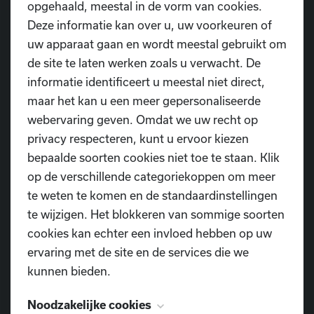
opgehaald, meestal in de vorm van cookies.
(Zeveneken).
Deze informatie kan over u, uw voorkeuren of
uw apparaat gaan en wordt meestal gebruikt om
Waar wacht je nog op?
de site te laten werken zoals u verwacht. De
Stel een team samen, kies een naam en
schrijf in. Op naar een gezellige avond vol
informatie identificeert u meestal niet direct,
quiz-plezier én fun! En… no worries: er zijn
maar het kan u een meer gepersonaliseerde
voldoende drank en versnaperingen om de
webervaring geven. Omdat we uw recht op
innerlijke mens te versterken
. Tot dan!
privacy respecteren, kunt u ervoor kiezen
bepaalde soorten cookies niet toe te staan. Klik
op de verschillende categoriekoppen om meer
Inschrijven
te weten te komen en de standaardinstellingen
te wijzigen. Het blokkeren van sommige soorten
cookies kan echter een invloed hebben op uw
ervaring met de site en de services die we
kunnen bieden.
Steun Dansschool D.I.O.P. via Trooper
Noodzakelijke cookies