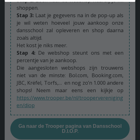
Stap 2:
Zoek naar de webshop waarbij je wil
analyseservices van derden, zolang de cookies
shoppen.
uitsluitend voor gebruik door de eigenaar van de
Stap 3:
Laat je gegevens na in de pop-up als
bezochte website zijn.
je wil weten hoeveel jouw aankoop onze
dansschool zal opleveren en shop daarna
zoals altijd.
Het kost je niks meer.
Stap 4:
De webshop steunt ons met een
percentje van je aankoop.
Die aangesloten webshops zijn trouwens
niet van de minste: Bol.com, Booking.com,
JBC, Krëfel, Torfs,… en nog zo’n 1.000 andere
shops! Neem maar eens een kijkje op
https://www.trooper.be/nl/troopervereniging
en/diop
Ga naar de Trooper pagina van Dansschool
D.I.O.P.