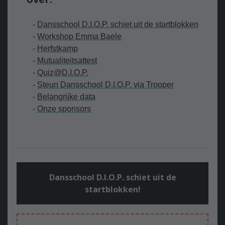
-
Dansschool D.I.O.P. schiet uit de startblokken
-
Workshop Emma Baele
-
Herfstkamp
-
Mutualiteitsattest
-
Q
uiz@D.I.O.P.
-
Steun Dansschool D.I.O.P. via Trooper
-
Belangrijke data
-
Onze sponsors
Dansschool D.I.O.P. schiet uit de
startblokken!