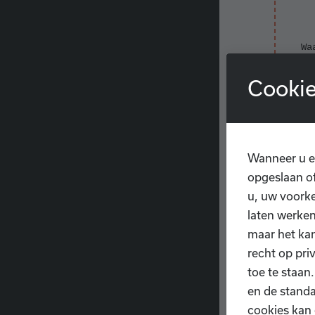
Wa
les
Cookie
We 
cijf
Wanneer u e
opgeslaan of
u, uw voorke
laten werken
maar het ka
recht op pri
toe te staan
en de standa
cookies kan 