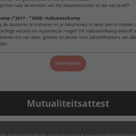
jij mee naar de emoties van het kleurenmonster en die van jezelf?
kamp (°2017 - °2008): Halloweenkamp
jij de duisternis te trotseren en je dansmoves te laten zien te midden 
achtige wezens en mysterieuze magie? Dit Halloweenkamp belooft 
erende mix van dans, griezels en plezier voor dansliefhebbers van all
jden.
Inschrijven
Mutualiteitsattest
Via bovenstaand filmpje vind je terug hoe je jouw mutualiteitsattest kan