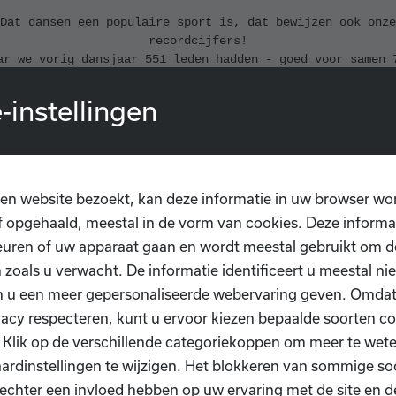
Dat dansen een populaire sport is, dat bewijzen ook onze
recordcijfers!
ar we vorig dansjaar 551 leden hadden - goed voor samen 
uren dans in de week - zijn we dit jaar met maar liefst 
leden, goed voor 1014 lesuren dans in de week!
-instellingen
kunnen ons 15de werkingsjaar niet beter starten dan met 
ers. We willen jullie dan ook bedanken voor jullie vertr
in onze dansschool en docenten.
We maken er samen een jaar van om niet te vergeten!
en website bezoekt, kan deze informatie in uw browser wo
 opgehaald, meestal in de vorm van cookies. Deze informa
UNLEASH YOUR INNER RHYTHM!
uren of uw apparaat gaan en wordt meestal gebruikt om de
 zoals u verwacht. De informatie identificeert u meestal niet
n u een meer gepersonaliseerde webervaring geven. Omda
vacy respecteren, kunt u ervoor kiezen bepaalde soorten co
. Klik op de verschillende categoriekoppen om meer te we
ardinstellingen te wijzigen. Het blokkeren van sommige so
Workshop Emma Baele
echter een invloed hebben op uw ervaring met de site en d