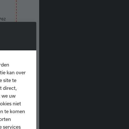
762
636
deze
ouwen
rden
tie kan over
 site te
 direct,
t we uw
okies niet
ten te komen
orten
e services