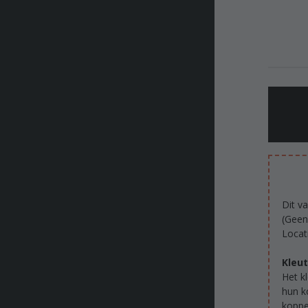
Dit v
(Geen
Locat
Kleut
Het k
hun k
koppe