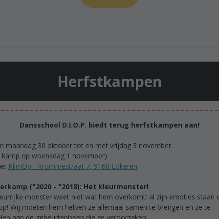
Herfstkampen
Dansschool D.I.O.P. biedt terug herfstkampen aan!
an maandag 30 oktober tot en met vrijdag 3 november.
 kamp op woensdag 1 november)
ie:
KlimOp - Krommestraat 7, 9160 Lokeren
erkamp (°2020 - °2018): Het kleurmonster!
leurrijke monster weet niet wat hem overkomt: al zijn emoties staan 
op! Wij moeten hem helpen ze allemaal samen te brengen en ze te
len aan de gebeurtenissen die ze veroorzaken.