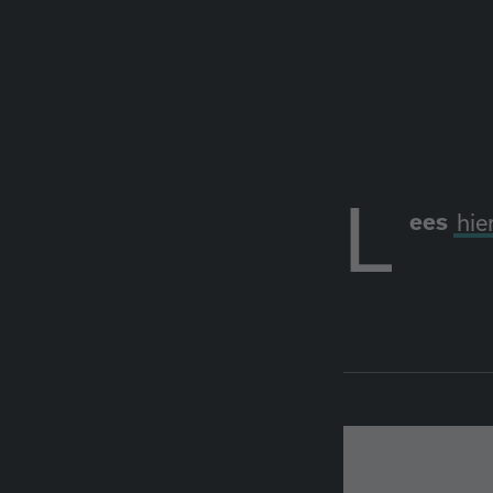
L
ees
hie