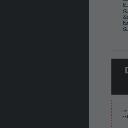
-
Mu
-
Q
-
St
-
Be
-
On
De
ge