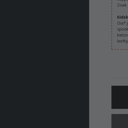
Zoek 
Kids
Durf 
spook
betov
leefti