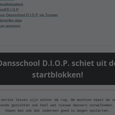
tualiteitsattest
uiz@D.I.O.P.
eun Dansschool D.I.O.P. via Trooper
langrijke data
ze sponsors
Dansschool D.I.O.P. schiet uit d
startblokken!
 eerste lessen zijn achter de rug. We mochten naast de v
kende gezichten ook heel wat nieuwe dansers verwelkomen.
hopen dan ook dat iedereen goed is mogen opstarten.