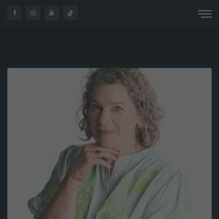
ONS
MIEKE VAN
HOME
MUSICAL
AANBOD
LAERE