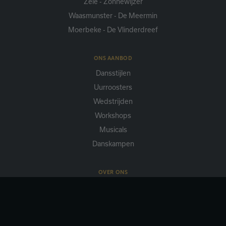
Zele - Zonnewijzer
Waasmunster - De Meermin
Moerbeke - De Vlinderdreef
ONS AANBOD
Dansstijlen
Uurroosters
Wedstrijden
Workshops
Musicals
Danskampen
OVER ONS
Missie
Docenten
Media