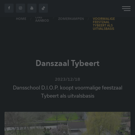
DANSSCHOOL
D.I.O.P.
KOOPT
ONS
HOME
ZOMERKAMPEN
VOORMALIGE
AANBOD
FEESTZAAL
TYBEERT ALS
UITVALSBASIS
Danszaal Tybeert
2023/12/18
Dansschool D.I.O.P. koopt voormalige feestzaal
Tybeert als uitvalsbasis