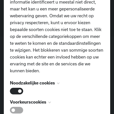
informatie identificeert u meestal niet direct,
maar het kan u een meer gepersonaliseerde
Contacteer ons
webervaring geven. Omdat we uw recht op
privacy respecteren, kunt u ervoor kiezen
bepaalde soorten cookies niet toe te staan. Klik
op de verschillende categoriekoppen om meer
te weten te komen en de standaardinstellingen
te wijzigen. Het blokkeren van sommige soorten
cookies kan echter een invloed hebben op uw
POSTADRES
Dansschool D.I.O.P.
ervaring met de site en de services die we
Pontweg 3
kunnen bieden.
9160 Lokeren
Noodzakelijke cookies
TELEFOON
0477 855 312
Deze cookies zijn noodzakelijk voor het
Voorkeurscookies
functioneren van de website en kunnen niet
E-MAIL