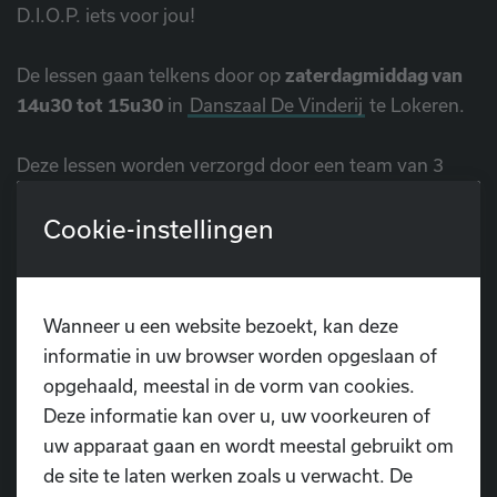
D.I.O.P. iets voor jou!
De lessen gaan telkens door op
zaterdagmiddag van
14u30 tot 15u30
in
Danszaal De Vinderij
te Lokeren.
Deze lessen worden verzorgd door een team van 3
gekwalificeerde docenten: Jelke Reinders, Isabelle Van
Cookie-instellingen
Deuren en Catho Sapyn.
Lees meer op onze pagina rond G-dans!
Wanneer u een website bezoekt, kan deze
informatie in uw browser worden opgeslaan of
opgehaald, meestal in de vorm van cookies.
Deze informatie kan over u, uw voorkeuren of
uw apparaat gaan en wordt meestal gebruikt om
Heb je nog vragen?
de site te laten werken zoals u verwacht. De