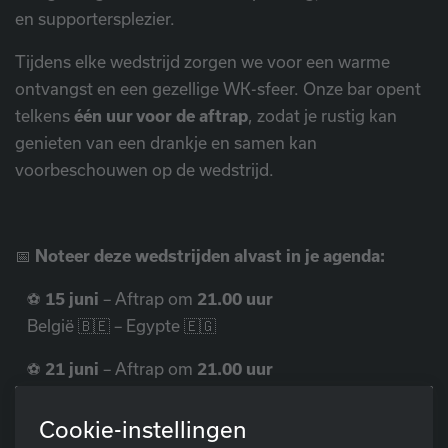
en supportersplezier.
Tijdens elke wedstrijd zorgen we voor een warme
ontvangst en een gezellige WK-sfeer. Onze bar opent
telkens
één uur voor de aftrap
, zodat je rustig kan
genieten van een drankje en samen kan
voorbeschouwen op de wedstrijd.
📅
Noteer deze wedstrijden alvast in je agenda:
⚽
15 juni
– Aftrap om
21.00 uur
België 🇧🇪 – Egypte 🇪🇬
⚽
21 juni
– Aftrap om
21.00 uur
België 🇧🇪 – Iran 🇮🇷
Cookie-instellingen
⚽
27 juni
– Aftrap om
05.00 uur