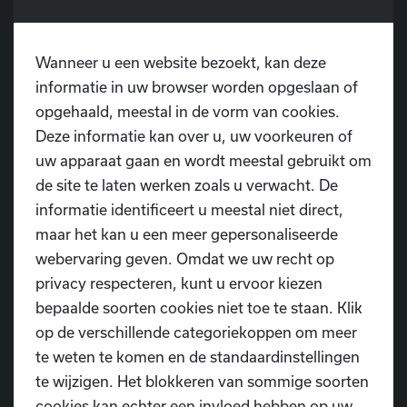
Nieuw-Zeeland 🇳🇿 – België 🇧🇪
📍
Locatie:
Tybeert
Wanneer u een website bezoekt, kan deze
Pontweg 3
informatie in uw browser worden opgeslaan of
9160 Lokeren
opgehaald, meestal in de vorm van cookies.
Deze informatie kan over u, uw voorkeuren of
Kom samen met ons supporteren voor de Rode
uw apparaat gaan en wordt meestal gebruikt om
Duivels en beleef de spanning van het WK op groot
de site te laten werken zoals u verwacht. De
scherm. We kijken ernaar uit om er samen een
informatie identificeert u meestal niet direct,
onvergetelijke voetbalbeleving van te maken!
maar het kan u een meer gepersonaliseerde
Iedereen welkom!
🔴🟡⚫️
webervaring geven. Omdat we uw recht op
privacy respecteren, kunt u ervoor kiezen
bepaalde soorten cookies niet toe te staan. Klik
op de verschillende categoriekoppen om meer
te weten te komen en de standaardinstellingen
te wijzigen. Het blokkeren van sommige soorten
Heb je nog vragen?
cookies kan echter een invloed hebben op uw