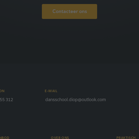
Contacteer ons
ON
E-MAIL
55 312
dansschool.diop@outlook.com
ANBOD
OVER ONS
PRAKTISCH