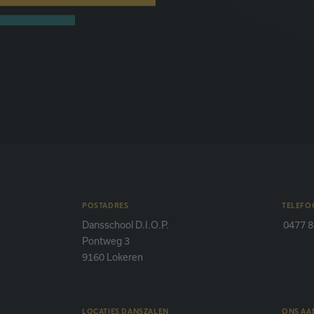
POSTADRES
TELEFO
Dansschool D.I.O.P.
0477 8
Pontweg 3
9160 Lokeren
LOCATIES DANSZALEN
ONS A