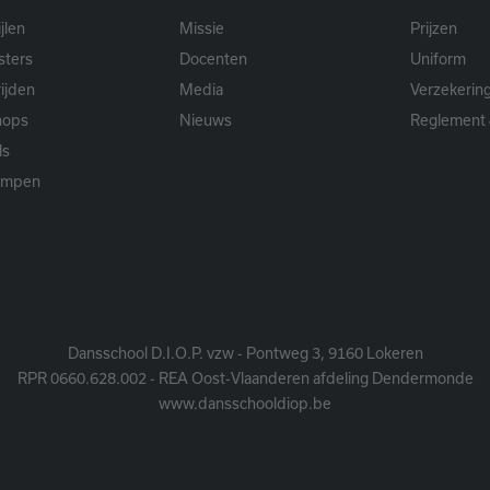
jlen
Missie
Prijzen
sters
Docenten
Uniform
ijden
Media
Verzekerin
hops
Nieuws
Reglement 
ls
ampen
Dansschool D.I.O.P. vzw - Pontweg 3, 9160 Lokeren
RPR 0660.628.002 - REA Oost-Vlaanderen afdeling Dendermonde
www.dansschooldiop.be