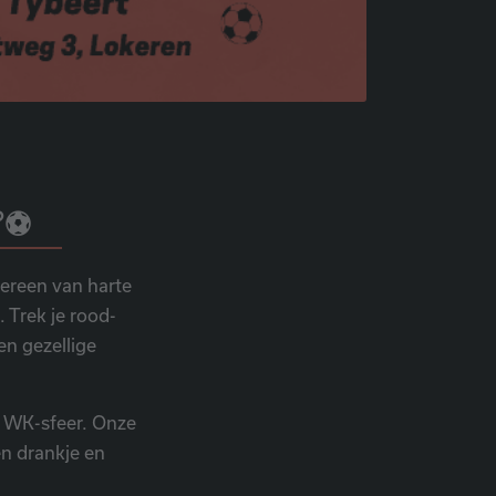
🏆⚽
ereen van harte
 Trek je rood-
en gezellige
e WK-sfeer. Onze
en drankje en