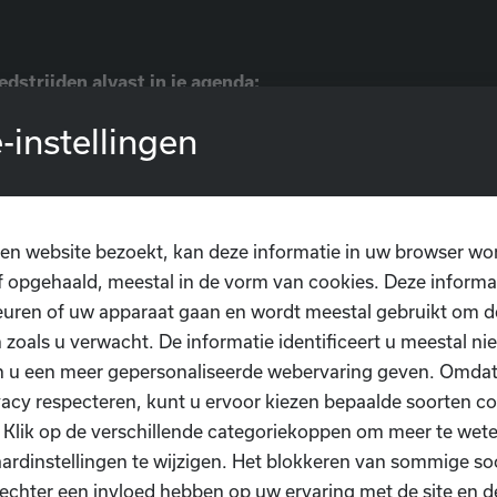
dstrijden alvast in je agenda:
rap om
21.00 uur
-instellingen
ypte 🇪🇬
rap om
21.00 uur
n 🇮🇷
en website bezoekt, kan deze informatie in uw browser wo
 opgehaald, meestal in de vorm van cookies. Deze informa
rap om
05.00 uur
uren of uw apparaat gaan en wordt meestal gebruikt om de
🇿 – België 🇧🇪
 zoals u verwacht. De informatie identificeert u meestal niet
rt
n u een meer gepersonaliseerde webervaring geven. Omda
 3
vacy respecteren, kunt u ervoor kiezen bepaalde soorten co
eren
. Klik op de verschillende categoriekoppen om meer te we
ardinstellingen te wijzigen. Het blokkeren van sommige so
s supporteren voor de Rode Duivels en beleef de spanni
echter een invloed hebben op uw ervaring met de site en d