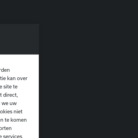
rden
tie kan over
 site te
 direct,
t we uw
okies niet
ten te komen
orten
ng van het WK op
e services