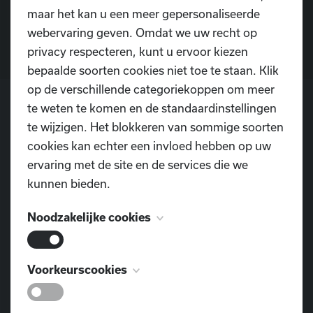
maar het kan u een meer gepersonaliseerde
Contacteer ons
webervaring geven. Omdat we uw recht op
privacy respecteren, kunt u ervoor kiezen
bepaalde soorten cookies niet toe te staan. Klik
op de verschillende categoriekoppen om meer
te weten te komen en de standaardinstellingen
te wijzigen. Het blokkeren van sommige soorten
POSTADRES
cookies kan echter een invloed hebben op uw
Dansschool D.I.O.P.
ervaring met de site en de services die we
Pontweg 3
kunnen bieden.
9160 Lokeren
Noodzakelijke cookies
TELEFOON
0477 855 312
Deze cookies zijn noodzakelijk voor het
Voorkeurscookies
E-MAIL
functioneren van de website en kunnen niet
dansschool.diop@outlook.com
worden uitgeschakeld. Ze worden meestal