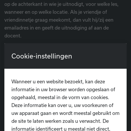
op de achterkant in wie je uitnodigt, voor welke les,
wanneer en op welke locatie. Als je vriendje of
vriendinnetje graag meekomt, dan vult hij/zij een
emailadres in en geeft de uitnodiging af aan de
docent.
Download hier de uitnodiging
Cookie-instellingen
Wanneer u een website bezoekt, kan deze
informatie in uw browser worden opgeslaan of
opgehaald, meestal in de vorm van cookies.
Deze informatie kan over u, uw voorkeuren of
uw apparaat gaan en wordt meestal gebruikt om
Heb je nog vragen?
de site te laten werken zoals u verwacht. De
informatie identificeert u meestal niet direct,