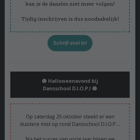
kan je de dansles niet meer volgen!
Tijdig inschrijven is dus noodzakelijk!
Schrijf snel in!
🎃 Halloweenavond bij
Dansschool D.I.O.P.! 🎃
Op zaterdag 25 oktober steekt er een
duistere mist op rond Dansschool D.I.O.P.…
Na het succes van vorig jaar hijsen we