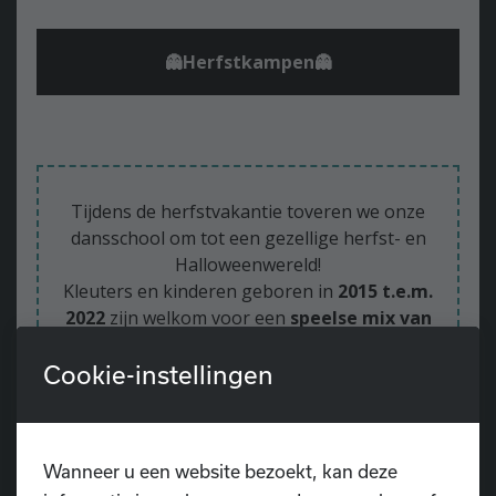
👻Herfstkampen👻
Tijdens de herfstvakantie toveren we onze
dansschool om tot een gezellige herfst- en
Halloweenwereld!
Kleuters en kinderen geboren in
2015 t.e.m.
2022
zijn welkom voor een
speelse mix van
dans, spel en crea
.
Cookie-instellingen
Met de kleuters bewegen en dansen we op
vrolijke muziek, ontdekken we de herfst met
leuke knutselmomentjes en genieten samen
van een week vol plezier in een warme en
Wanneer u een website bezoekt, kan deze
kindvriendelijke sfeer. 🍂