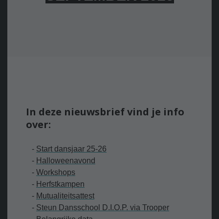
In deze nieuwsbrief vind je info
over:
-
Start dansjaar 25-2
6
-
H
alloweenavond
-
Workshops
-
Herfstkampen
-
Mutualiteitsattest
-
Steun Dansschool D.I.O.P. via Trooper