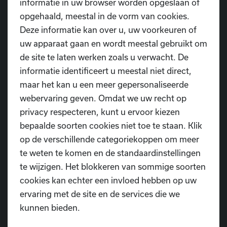
informatie in uw browser worden opgeslaan of
De kinderen dansen er op los op leuke
opgehaald, meestal in de vorm van cookies.
muziek, maken mooie knutselwerkjes in
Deze informatie kan over u, uw voorkeuren of
herfst- en Halloweensfeer, en beleven samen
uw apparaat gaan en wordt meestal gebruikt om
een gezellige en griezelige week vol plezier.
de site te laten werken zoals u verwacht. De
🎃
informatie identificeert u meestal niet direct,
Kom mee spelen, bewegen en genieten van
maar het kan u een meer gepersonaliseerde
de magie van de herfst bij ons!
webervaring geven. Omdat we uw recht op
👉 Wees er snel bij, de plaatsen zijn beperkt!
privacy respecteren, kunt u ervoor kiezen
bepaalde soorten cookies niet toe te staan. Klik
op de verschillende categoriekoppen om meer
Schrijf in voor het herfstkamp
te weten te komen en de standaardinstellingen
te wijzigen. Het blokkeren van sommige soorten
cookies kan echter een invloed hebben op uw
ervaring met de site en de services die we
kunnen bieden.
Mutualiteitsattest