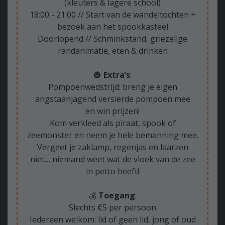
(kleuters & lagere school)
18:00 - 21:00 // Start van de wandeltochten +
bezoek aan het spookkasteel
Doorlopend // Schminkstand, griezelige
randanimatie, eten & drinken
🎃
Extra’s
:
Pompoenwedstrijd: breng je eigen
angstaanjagend versierde pompoen mee
en win prijzen!
Kom verkleed als piraat, spook of
zeemonster en neem je hele bemanning mee.
Vergeet je zaklamp, regenjas en laarzen
niet… niemand weet wat de vloek van de zee
in petto heeft!
💰
Toegang
:
Slechts €5 per persoon
Iedereen welkom: lid of geen lid, jong of oud