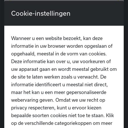
Zou je graag aansluiten bij de compagnie?
Schrijf je dan nu in via onze website voor de
Cookie-instellingen
audities op 28 juni 2024.
Wanneer u een website bezoekt, kan deze
Inschrijven
informatie in uw browser worden opgeslaan of
opgehaald, meestal in de vorm van cookies.
Deze informatie kan over u, uw voorkeuren of
uw apparaat gaan en wordt meestal gebruikt om
Wedstrijdgroepen
de site te laten werken zoals u verwacht. De
informatie identificeert u meestal niet direct,
maar het kan u een meer gepersonaliseerde
Voor de ambitieuze dansers, van kinderen tot
webervaring geven. Omdat we uw recht op
en met volwassenen, bieden wij
privacy respecteren, kunt u ervoor kiezen
wedstrijdgroepen aan in de stijlen modern en
bepaalde soorten cookies niet toe te staan. Klik
urban.
op de verschillende categoriekoppen om meer