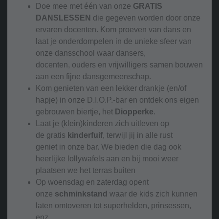
Doe mee met één van onze
GRATIS
DANSLESSEN
die gegeven worden door onze
ervaren docenten. Kom proeven van dans en
laat je onderdompelen in de unieke sfeer van
onze dansschool waar dansers,
docenten, ouders en vrijwilligers samen bouwen
aan een fijne dansgemeenschap.
Kom genieten van een lekker drankje (en/of
hapje) in onze D.I.O.P.-bar en ontdek ons eigen
gebrouwen biertje, het
Diopperke
.
Laat je (klein)kinderen zich uitleven op
de gratis
kinderfuif
, terwijl jij in alle rust
geniet in onze bar. We bieden die dag ook
heerlijke lollywafels aan en bij mooi weer
plaatsen we het terras buiten
Op woensdag en zaterdag opent
onze
schminkstand
waar de kids zich kunnen
laten omtoveren tot superhelden, prinsessen,
enz.