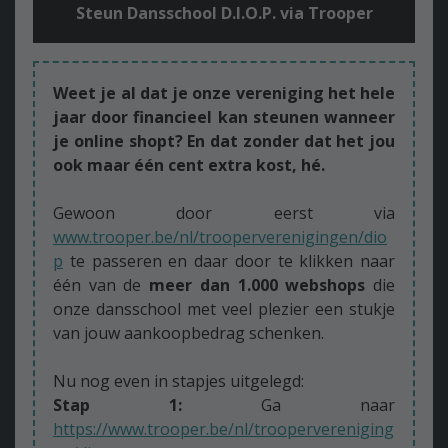
Steun Dansschool D.I.O.P. via Trooper
Weet je al dat je onze vereniging het hele
jaar door financieel kan steunen wanneer
je online shopt? En dat zonder dat het jou
ook maar één cent extra kost, hé.
Gewoon door eerst via
www.trooper.be/nl/trooperverenigingen/dio
p
te passeren en daar door te klikken naar
één van de
meer dan 1.000 webshops
die
onze dansschool met veel plezier een stukje
van jouw aankoopbedrag schenken.
Nu nog even in stapjes uitgelegd:
Stap 1:
Ga naar
https://www.trooper.be/nl/troopervereniging