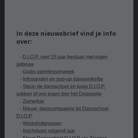
In deze nieuwsbrief vind je info
over:
-
D
.I.O.P. viert 15 jaar bestaan met eigen
gebouw
-
G
ratis openlessenweek
-
I
nfostanden en pop-up danswinkeltje
-
S
teun de dansschool en koop D.I.O.P.
sokken of ons eigen bier het Diopperke
-
Zomerbar
-
N
ieuw: danscompagnie bij Dansschool
D.I.O.P.
-
W
edstrijdgroepen
-
Inschrijven volgend jaar