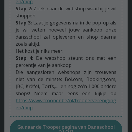
en/diop
Stap 2:
Zoek naar de webshop waarbij je wil
shoppen.
Stap 3:
Laat je gegevens na in de pop-up als
je wil weten hoeveel jouw aankoop onze
dansschool zal opleveren en shop daarna
zoals altijd.
Het kost je niks meer.
Stap 4:
De webshop steunt ons met een
percentje van je aankoop.
Die aangesloten webshops zijn trouwens
niet van de minste: Bol.com, Booking.com,
JBC, Krëfel, Torfs,… en nog zo’n 1.000 andere
shops! Neem maar eens een kijkje op
https://www.trooper.be/nl/troopervereniging
en/diop
Ga naar de Trooper pagina van Dansschool
D.I.O.P.