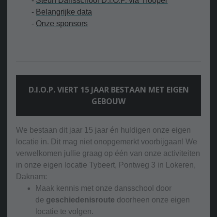
-
Steun Dansschool D.I.O.P. via Trooper
-
Belangrijke data
-
Onze sponsors
D.I.O.P. VIERT 15 JAAR BESTAAN MET EIGEN
GEBOUW
We bestaan dit jaar 15 jaar én huldigen onze eigen
locatie in. Dit mag niet onopgemerkt voorbijgaan! We
verwelkomen jullie graag op één van onze activiteiten
in onze eigen locatie Tybeert, Pontweg 3 in Lokeren,
Daknam:
Maak kennis met onze dansschool door
de
geschiedenisroute
doorheen onze eigen
locatie te volgen.