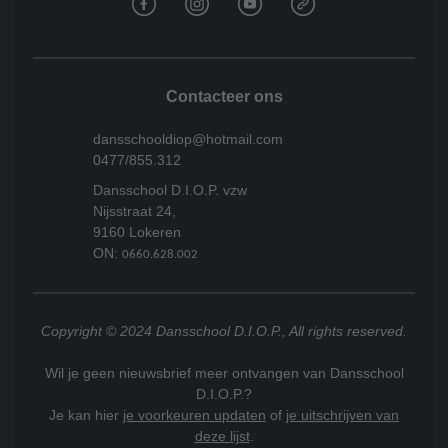
Contacteer ons
dansschooldiop@hotmail.com
0477/855.312
Dansschool D.I.O.P. vzw
Nijsstraat 24,
9160 Lokeren
ON:
0660.628.002
Copyright © 2024 Dansschool D.I.O.P., All rights reserved.
Wil je geen nieuwsbrief meer ontvangen van Dansschool
D.I.O.P.?
Je kan hier
je voorkeuren updaten
of
je uitschrijven van
deze lijst
.