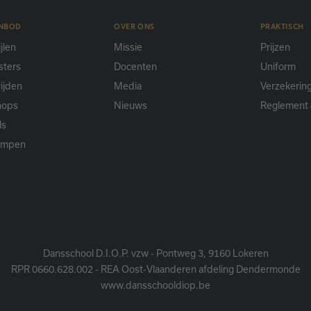
ANBOD
OVER ONS
PRAKTISCH
jlen
Missie
Prijzen
sters
Docenten
Uniform
ijden
Media
Verzekerin
hops
Nieuws
Reglement 
ls
ampen
Dansschool D.I.O.P. vzw - Pontweg 3, 9160 Lokeren
RPR 0660.628.002 - REA Oost-Vlaanderen afdeling Dendermonde
www.dansschooldiop.be