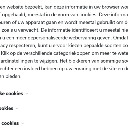
testen
en website bezoekt, kan deze informatie in uw browser wo
 opgehaald, meestal in de vorm van cookies. Deze informa
ta
uren of uw apparaat gaan en wordt meestal gebruikt om de
 zoals u verwacht. De informatie identificeert u meestal niet
n u een meer gepersonaliseerde webervaring geven. Omda
vacy respecteren, kunt u ervoor kiezen bepaalde soorten co
. Klik op de verschillende categoriekoppen om meer te we
ardinstellingen te wijzigen. Het blokkeren van sommige so
echter een invloed hebben op uw ervaring met de site en d
en bieden.
ke cookies
 zijn noodzakelijk voor het functioneren van de website e
ookies
schakeld. Ze worden meestal alleen ingesteld als reactie op
Heb je nog vragen?
, ook bekend als "functionaliteitscookies", stellen een webs
n uitgevoerd en die neerkomen op een verzoek om services
e cookies